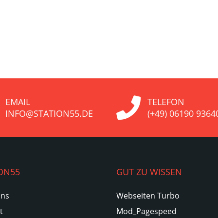
EMAIL
TELEFON
INFO@STATION55.DE
(+49) 06190 9364
ON55
GUT ZU WISSEN
Uns
Webseiten Turbo
t
Mod_Pagespeed