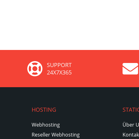
SUPPORT
24X7X365
HOSTING
STATI
Webhosting
Über 
Reseller Webhosting
Kontak