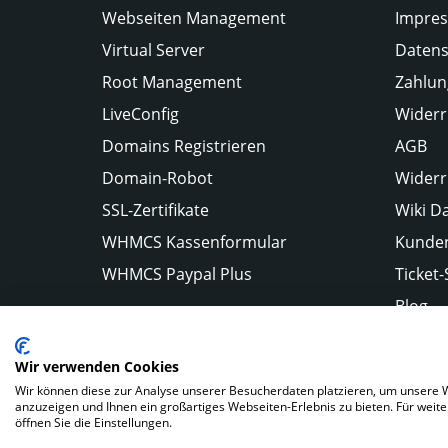
Webseiten Management
Impre
Virtual Server
Datens
Root Management
Zahlun
LiveConfig
Widerr
Domains Registrieren
AGB
Domain-Robot
Widerr
SSL-Zertifikate
Wiki D
WHMCS Kassenformular
Kunden
WHMCS Paypal Plus
Ticket
Blog
Wir verwenden Cookies
Wir können diese zur Analyse unserer Besucherdaten platzieren, um unsere We
anzuzeigen und Ihnen ein großartiges Webseiten-Erlebnis zu bieten. Für wei
Impressum
Datenschutz
Kunden Login
öffnen Sie die Einstellungen.