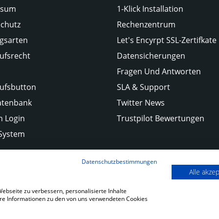
ssum
1-Klick Installation
chutz
Rechenzentrum
gsarten
Let's Encyrpt SSL-Zertifkate
ufsrecht
Datensicherungen
Fragen Und Antworten
ufsbutton
SLA & Support
atenbank
Twitter News
 Login
Trustpilot Bewertungen
-System
Datenschutzbestimmungen
Alle akze
bseite zu verbessern, personalisierte Inhalte
tere Informationen zu den von uns verwendeten Cookies
Zahlungsarten: Rech