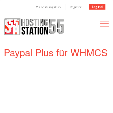
Log ind
Vis bestillingskurv
Register
Toggle
navigat
Paypal Plus für WHMCS