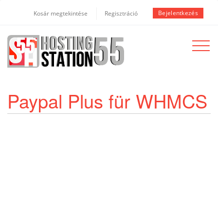
Bejelentkezés
Kosár megtekintése
Regisztráció
Toggle
navigat
Paypal Plus für WHMCS