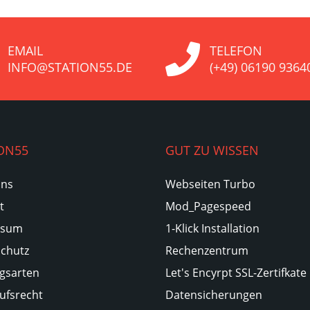
EMAIL
TELEFON
INFO@STATION55.DE
(+49) 06190 9364
ON55
GUT ZU WISSEN
Uns
Webseiten Turbo
t
Mod_Pagespeed
ssum
1-Klick Installation
chutz
Rechenzentrum
gsarten
Let's Encyrpt SSL-Zertifkate
ufsrecht
Datensicherungen