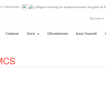
e
|
Impressum
|
Русский
Главная
Store
Объявления
База Знаний
HMCS