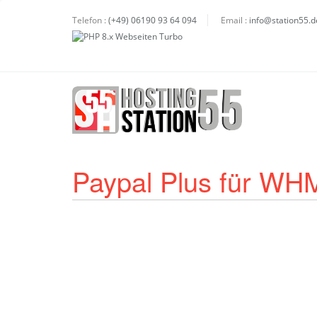
Telefon :
(+49) 06190 93 64 094
Email :
info@station55.d
Paypal Plus für W