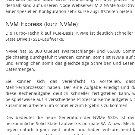
deshalb sind auf unseren Node-Webserver M.2 NVMe SSD Drive's 
einer speziellen Konfiguration sehr kurze Zugriffszeiten bieten.
NVM Express (kurz NVMe):
Die Turbo-Technik auf PCIe-Basis: NVMe ist deutlich schneller 
State Drive's) SSD-Laufwerke.
NVMe hat 65.000 Queues (Warteschlange) und 65.000 Comma
gleichzeitig durchgeführt werden können, somit ist NVMe auf
und ermöglichen somit das gleichzeitige Schreiben und Lesen
Datenmengen.
Sie können sich das vereinfacht so vorstellen, da
Mehrkernprozessor haben. Der eine Aufgabe erledigt und d
diese Rechenaufgabe deutlch schneller fertigstellen kann, 
beispielsweise auf 4 verschiedene Prozessor Kerne aufgeteilt,
zusammen arbeiten um schneller zum Ergebnis zu kommen.
Das bedeutet die neue Generation der NVMe SSDs ist deutl
herkömmliche Solid State Lautwerke, normale SATA bzw. Mecha
liegen natürlich ganz weit hinten und haben entsprechend la