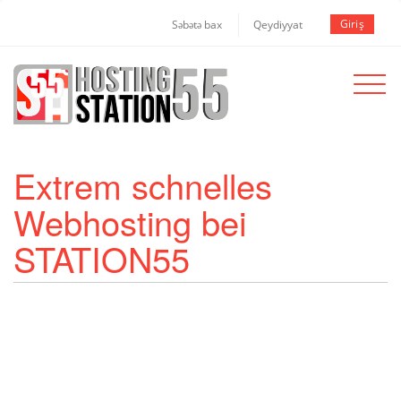
Giriş
Səbətə bax
Qeydiyyat
Toggle
navigat
Extrem schnelles
Webhosting bei
STATION55