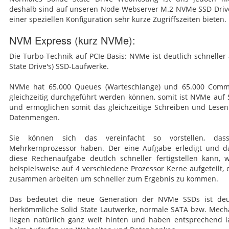
deshalb sind auf unseren Node-Webserver M.2 NVMe SSD Drive's 
einer speziellen Konfiguration sehr kurze Zugriffszeiten bieten.
NVM Express (kurz NVMe):
Die Turbo-Technik auf PCIe-Basis: NVMe ist deutlich schneller 
State Drive's) SSD-Laufwerke.
NVMe hat 65.000 Queues (Warteschlange) und 65.000 Comma
gleichzeitig durchgeführt werden können, somit ist NVMe auf
und ermöglichen somit das gleichzeitige Schreiben und Lesen
Datenmengen.
Sie können sich das vereinfacht so vorstellen, da
Mehrkernprozessor haben. Der eine Aufgabe erledigt und d
diese Rechenaufgabe deutlch schneller fertigstellen kann, 
beispielsweise auf 4 verschiedene Prozessor Kerne aufgeteilt,
zusammen arbeiten um schneller zum Ergebnis zu kommen.
Das bedeutet die neue Generation der NVMe SSDs ist deutl
herkömmliche Solid State Lautwerke, normale SATA bzw. Mecha
liegen natürlich ganz weit hinten und haben entsprechend la