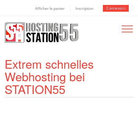
Connexion
Afficher le panier
Inscription
Toggle
navigat
Extrem schnelles
Webhosting bei
STATION55