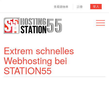
登入
查看購物車
註冊
Toggle
navigat
Extrem schnelles
Webhosting bei
STATION55