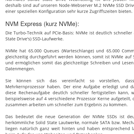
deshalb sind auf unseren Node-Webserver M.2 NVMe SSD Drive's 
einer speziellen Konfiguration sehr kurze Zugriffszeiten bieten.
NVM Express (kurz NVMe):
Die Turbo-Technik auf PCIe-Basis: NVMe ist deutlich schneller 
State Drive's) SSD-Laufwerke.
NVMe hat 65.000 Queues (Warteschlange) und 65.000 Comma
gleichzeitig durchgeführt werden können, somit ist NVMe auf
und ermöglichen somit das gleichzeitige Schreiben und Lesen
Datenmengen.
Sie können sich das vereinfacht so vorstellen, da
Mehrkernprozessor haben. Der eine Aufgabe erledigt und d
diese Rechenaufgabe deutlch schneller fertigstellen kann, 
beispielsweise auf 4 verschiedene Prozessor Kerne aufgeteilt,
zusammen arbeiten um schneller zum Ergebnis zu kommen.
Das bedeutet die neue Generation der NVMe SSDs ist deutl
herkömmliche Solid State Lautwerke, normale SATA bzw. Mecha
liegen natürlich ganz weit hinten und haben entsprechend la