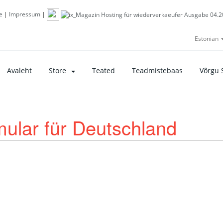
e
|
Impressum
|
Estonian
Avaleht
Store
Teated
Teadmistebaas
Võrgu 
lar für Deutschland