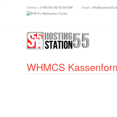
Telefon :
(+49) 06190 93 64 094
Email :
info@station55.d
WHMCS Kassenformu