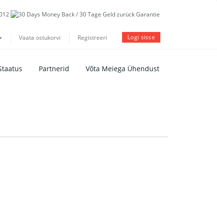
Logi sisse
Vaata ostukorvi
Registreeri
Staatus
Partnerid
Võta Meiega Ühendust