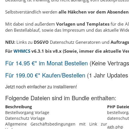
Selbstverständlich werden
alle Häkchen vor dem Absenden 
Mit dabei sind außerdem
Vorlagen und Templates
für die A
den Bestellablauf, sowie das Impressum und das aktuelle Wider
NEU:
Links zu
DSGVO
Datenschutz Generatoren und
Auftrag
Für
WHMCS
v6.3.1 bis v8.x (Sowie, immer die aktuelle Ve
Für 14.95 €* im Monat Bestellen
(Keine Vertrags
Für 199.00 €* Kaufen/Bestellen
(1 Jahr Updates 
Jetzt noch einfacher zu installieren!
Folgende Dateien sind im Bundle enthalten:
Beschreibung
PHP Datei
Bestellvorgang Vorlage
bestellvor
Datenschutz Vorlage
datenschut
Allgemeine Geschäftsbedingungen mit Link zur
agb.php