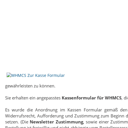
gewährleisten zu können.
Sie erhalten ein angepasstes
Kassenformular für WHMCS
, d
Es wurde die Anordnung im Kassen Formular gemäß den 
Widerrufsrecht, Aufforderung und Zustimmung zum Beginn der 
setzen. (Die
Newsletter Zustimmung
, sowie einer Zustimm
Bestellung ist freiwillig und nicht abhängig vom Bestellprozess