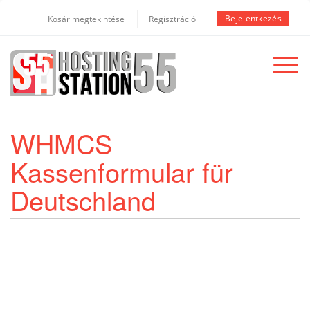
Bejelentkezés
Kosár megtekintése
Regisztráció
Toggle
navigat
WHMCS
Kassenformular für
Deutschland