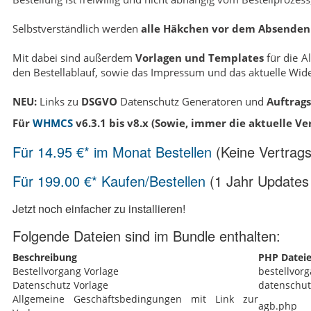
Selbstverständlich werden
alle Häkchen vor dem Absenden 
Mit dabei sind außerdem
Vorlagen und Templates
für die A
den Bestellablauf, sowie das Impressum und das aktuelle Wider
NEU:
Links zu
DSGVO
Datenschutz Generatoren und
Auftrag
Für
WHMCS
v6.3.1 bis v8.x (Sowie, immer die aktuelle Ve
Für 14.95 €* im Monat Bestellen
(Keine Vertrags
Für 199.00 €* Kaufen/Bestellen
(1 Jahr Updates 
Jetzt noch einfacher zu installieren!
Folgende Dateien sind im Bundle enthalten:
Beschreibung
PHP Datei
Bestellvorgang Vorlage
bestellvor
Datenschutz Vorlage
datenschut
Allgemeine Geschäftsbedingungen mit Link zur
agb.php