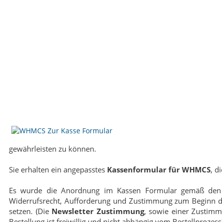
gewährleisten zu können.
Sie erhalten ein angepasstes
Kassenformular für WHMCS
, d
Es wurde die Anordnung im Kassen Formular gemäß den 
Widerrufsrecht, Aufforderung und Zustimmung zum Beginn der 
setzen. (Die
Newsletter Zustimmung
, sowie einer Zustimm
Bestellung ist freiwillig und nicht abhängig vom Bestellprozess