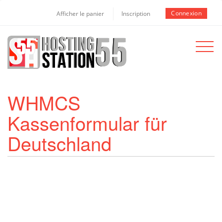
Connexion
Afficher le panier
Inscription
Toggle
navigat
WHMCS
Kassenformular für
Deutschland