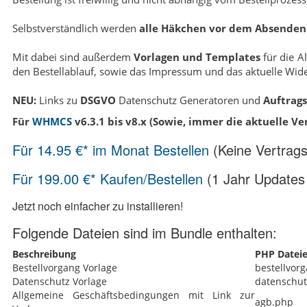
Selbstverständlich werden
alle Häkchen vor dem Absenden 
Mit dabei sind außerdem
Vorlagen und Templates
für die A
den Bestellablauf, sowie das Impressum und das aktuelle Wider
NEU:
Links zu
DSGVO
Datenschutz Generatoren und
Auftrag
Für
WHMCS
v6.3.1 bis v8.x (Sowie, immer die aktuelle Ve
Für 14.95 €* im Monat Bestellen
(Keine Vertrags
Für 199.00 €* Kaufen/Bestellen
(1 Jahr Updates 
Jetzt noch einfacher zu installieren!
Folgende Dateien sind im Bundle enthalten:
Beschreibung
PHP Datei
Bestellvorgang Vorlage
bestellvor
Datenschutz Vorlage
datenschut
Allgemeine Geschäftsbedingungen mit Link zur
agb.php