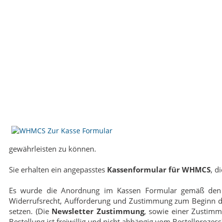
gewährleisten zu können.
Sie erhalten ein angepasstes
Kassenformular für WHMCS
, d
Es wurde die Anordnung im Kassen Formular gemäß den 
Widerrufsrecht, Aufforderung und Zustimmung zum Beginn der 
setzen. (Die
Newsletter Zustimmung
, sowie einer Zustimm
Bestellung ist freiwillig und nicht abhängig vom Bestellprozess