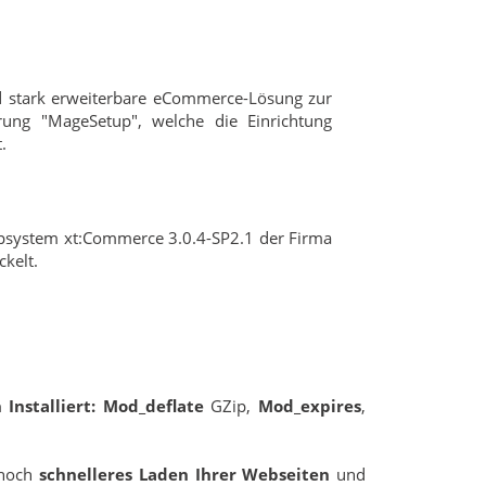
nd stark erweiterbare eCommerce-Lösung zur
erung "MageSetup", welche die Einrichtung
.
hopsystem xt:Commerce 3.0.4-SP2.1 der Firma
kelt.
Installiert:
Mod_deflate
GZip,
Mod_expires
,
 noch
schnelleres Laden Ihrer Webseiten
und