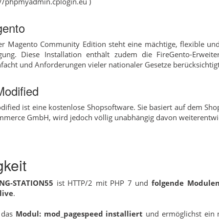
://phpmyadmin.cplogin.eu )
ento
er Magento Community Edition steht eine mächtige, flexible u
gung. Diese Installation enthält zudem die FireGento-Erweit
nfacht und Anforderungen vieler nationaler Gesetze berücksichtigt
Modified
dified ist eine kostenlose Shopsoftware. Sie basiert auf dem S
mmerce GmbH, wird jedoch völlig unabhängig davon weiterentwic
keit
ING-STATION55
ist HTTP/2 mit PHP 7 und
folgende Modulen 
live
.
 das
Modul: mod_pagespeed installiert
und ermöglichst ein