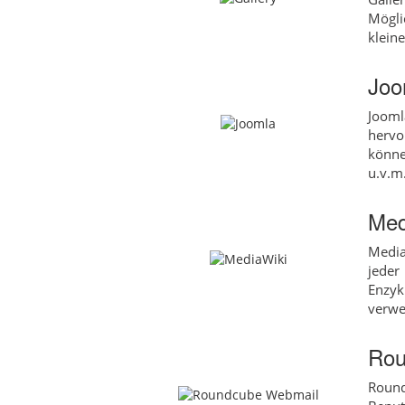
Mögli
klein
Joo
Joom
hervo
könne
u.v.m
Med
Media
jeder
Enzyk
verwe
Rou
Round