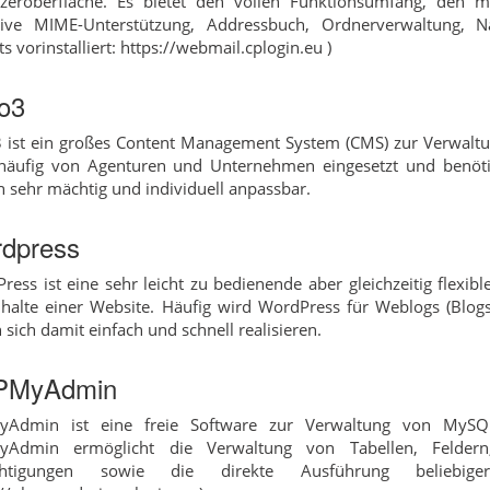
zeroberfläche. Es bietet den vollen Funktionsumfang, den 
sive MIME-Unterstützung, Addressbuch, Ordnerverwaltung, N
ts vorinstalliert: https://webmail.cplogin.eu )
o3
 ist ein großes Content Management System (CMS) zur Verwaltung
häufig von Agenturen und Unternehmen eingesetzt und benötigt
h sehr mächtig und individuell anpassbar.
dpress
ress ist eine sehr leicht zu bedienende aber gleichzeitig flexi
nhalte einer Website. Häufig wird WordPress für Weblogs (Blogs
 sich damit einfach und schnell realisieren.
PMyAdmin
yAdmin ist eine freie Software zur Verwaltung von MySQL
yAdmin ermöglicht die Verwaltung von Tabellen, Feldern
chtigungen sowie die direkte Ausführung beliebiger S