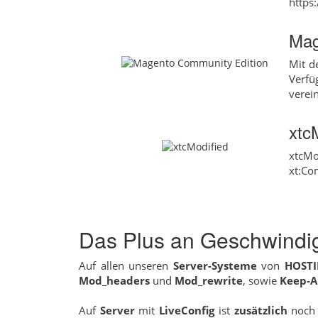
https
Mag
Mit d
Verfü
verei
xtc
xtcMo
xt:Co
Das Plus an Geschwindig
Auf allen unseren
Server-Systeme
von
HOST
Mod_headers
und
Mod_rewrite
, sowie
Keep-A
Auf
Server
mit
LiveConfig
ist
zusätzlich
noch