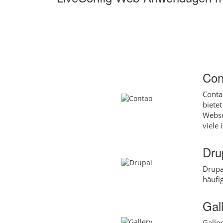
Con
Conta
biete
Webse
viele 
Dru
Drupa
häufi
Gal
Galle