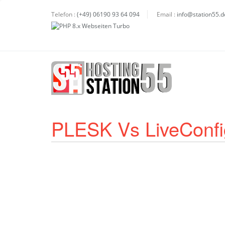
Telefon :
(+49) 06190 93 64 094
Email :
info@station55.d
PLESK Vs LiveConfi