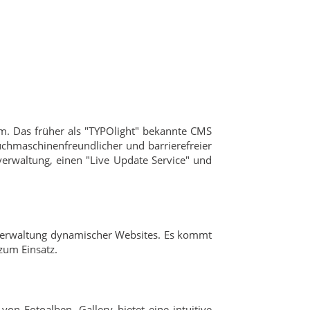
m. Das früher als "TYPOlight" bekannte CMS
uchmaschinenfreundlicher und barrierefreier
erwaltung, einen "Live Update Service" und
 Verwaltung dynamischer Websites. Es kommt
um Einsatz.
on Fotoalben. Gallery bietet eine intuitive