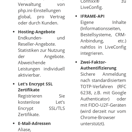
Confixx® zu
Verwaltung von
LiveConfig.
php.ini-Einstellungen
IFRAME-API
global, pro Vertrag
Eigene Inhalte
oder durch Kunden.
(Informationsseiten,
Hosting-Angebote
Bestellsysteme, CRM-
Endkunden- und
Anbindung, etc.)
Reseller-Angebote.
nahtlos in LiveConfig
Statistiken zur Nutzung
integrieren.
der Angebote.
Zwei-Faktor-
Abweichende
Authentifizierung
Leistungen individuell
Sichere Anmeldung
aktivierbar.
nach standardisiertem
Let's Encrypt SSL
TOTP-Verfahren (RFC
Zertifikate
6238, z.B. mit Google
Registrieren Sie
Authenticator) oder
kostenlose Let's
mit FIDO-U2F-Geräten
Encrypt SSL/TLS
(wird derzeit nur vom
Zertifikate.
Chrome-Browser
E-Mail-Adressen
unterstützt).
Aliase,