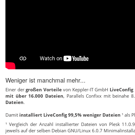
Weniger ist manchmal mehr...
Einer der
großen Vorteile
von Keppler-IT GmbH
LiveConfig
mit über 16.000 Dateien
, Parallels Confixx mit beinahe 
Dateien
.
Damit
installiert LiveConfig 99,5% weniger Dateien
¹ als 
¹ Vergleich der Anzahl installierter Dateien von Plesk 11.
jeweils auf der selben Debian GNU/Linux 6.0.7 Minimalinstalla