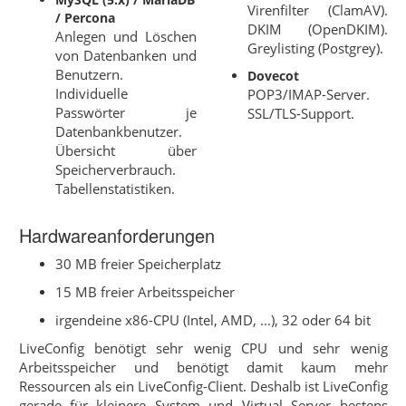
Virenfilter (ClamAV).
/ Percona
DKIM (OpenDKIM).
Anlegen und Löschen
Greylisting (Postgrey).
von Datenbanken und
Benutzern.
Dovecot
Individuelle
POP3/IMAP-Server.
Passwörter je
SSL/TLS-Support.
Datenbankbenutzer.
Übersicht über
Speicherverbrauch.
Tabellenstatistiken.
Hardwareanforderungen
30 MB freier Speicherplatz
15 MB freier Arbeitsspeicher
irgendeine x86-CPU (Intel, AMD, ...), 32 oder 64 bit
LiveConfig benötigt sehr wenig CPU und sehr wenig
Arbeitsspeicher und benötigt damit kaum mehr
Ressourcen als ein LiveConfig-Client. Deshalb ist LiveConfig
gerade für kleinere System und Virtual Server bestens