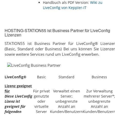
Handbuch als PDF Version:
Wiki zu
HOSTING-STATION55 ist Business Partner für LiveConfig
Lizenzen
STATION55 ist Business Partner für LiveConfig® Lizenze
(Basic, Standard oder Business) Bei uns können Sie Lizenze
sowie weitere Services rund um LiveConfig erwerben.
LiveConfig®
Basic
Standard
Business
Lizenz geeignet
für
Für privat
Verwaltet einen
Zur Verwaltung
Diese LiveConfig
genutzte
Server;
mehrerer Server*
Lizenz ist
oder
unbegrenzte
unbegrenzte
geeignet für
virtuelle
Anzahl an
Anzahl an
folgenden
Server
Kunden/Benutzern
Kunden/Benutzer