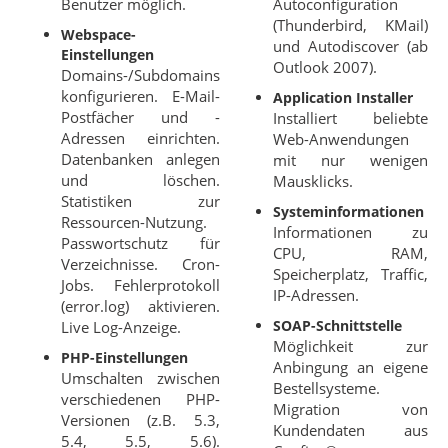
Benutzer möglich.
Autoconfiguration
(Thunderbird, KMail)
Webspace-
und Autodiscover (ab
Einstellungen
Outlook 2007).
Domains-/Subdomains
konfigurieren. E-Mail-
Application Installer
Postfächer und -
Installiert beliebte
Adressen einrichten.
Web-Anwendungen
Datenbanken anlegen
mit nur wenigen
und löschen.
Mausklicks.
Statistiken zur
Systeminformationen
Ressourcen-Nutzung.
Informationen zu
Passwortschutz für
CPU, RAM,
Verzeichnisse. Cron-
Speicherplatz, Traffic,
Jobs. Fehlerprotokoll
IP-Adressen.
(error.log) aktivieren.
SOAP-Schnittstelle
Live Log-Anzeige.
Möglichkeit zur
PHP-Einstellungen
Anbingung an eigene
Umschalten zwischen
Bestellsysteme.
verschiedenen PHP-
Migration von
Versionen (z.B. 5.3,
Kundendaten aus
5.4, 5.5, 5.6).