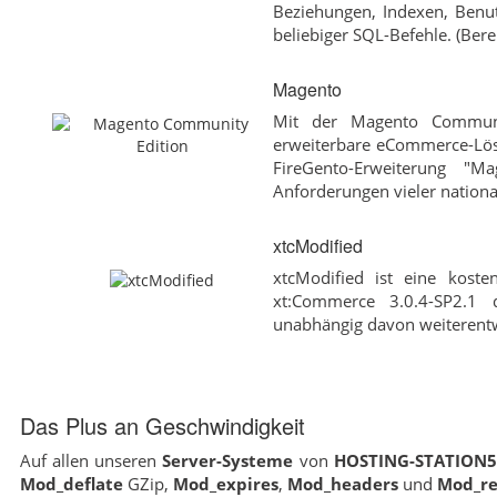
Beziehungen, Indexen, Benu
beliebiger SQL-Befehle. (Bere
Magento
Mit der Magento Communit
erweiterbare eCommerce-Lösu
FireGento-Erweiterung "M
Anforderungen vieler national
xtcModified
xtcModified ist eine kost
xt:Commerce 3.0.4-SP2.1
unabhängig davon weiterentw
Das Plus an Geschwindigkeit
Auf allen unseren
Server-Systeme
von
HOSTING-STATION
Mod_deflate
GZip,
Mod_expires
,
Mod_headers
und
Mod_re