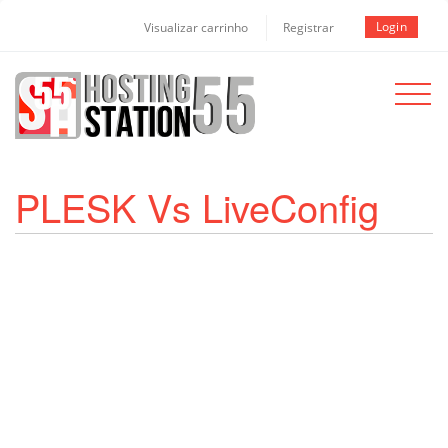
Login
Visualizar carrinho
Registrar
Toggle
navigat
PLESK Vs LiveConfig