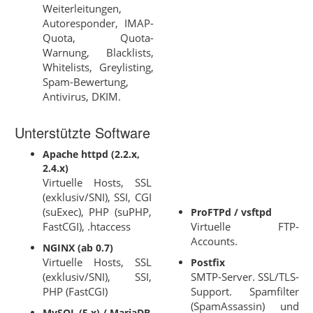
Weiterleitungen,
Autoresponder, IMAP-
Quota, Quota-
Warnung, Blacklists,
Whitelists, Greylisting,
Spam-Bewertung,
Antivirus, DKIM.
Unterstützte Software
Apache httpd (2.2.x,
2.4.x)
Virtuelle Hosts, SSL
(exklusiv/SNI), SSI, CGI
(suExec), PHP (suPHP,
ProFTPd / vsftpd
FastCGI), .htaccess
Virtuelle FTP-
Accounts.
NGINX (ab 0.7)
Virtuelle Hosts, SSL
Postfix
(exklusiv/SNI), SSI,
SMTP-Server. SSL/TLS-
PHP (FastCGI)
Support. Spamfilter
(SpamAssassin) und
MySQL (5.x) / MariaDB