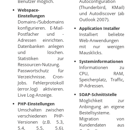
Benutzer möglich.
Autoconfiguration
(Thunderbird, KMail)
Webspace-
und Autodiscover (ab
Einstellungen
Outlook 2007).
Domains-/Subdomains
konfigurieren. E-Mail-
Application Installer
Postfächer und -
Installiert beliebte
Adressen einrichten.
Web-Anwendungen
Datenbanken anlegen
mit nur wenigen
und löschen.
Mausklicks.
Statistiken zur
Systeminformationen
Ressourcen-Nutzung.
Informationen zu
Passwortschutz für
CPU, RAM,
Verzeichnisse. Cron-
Speicherplatz, Traffic,
Jobs. Fehlerprotokoll
IP-Adressen.
(error.log) aktivieren.
SOAP-Schnittstelle
Live Log-Anzeige.
Möglichkeit zur
PHP-Einstellungen
Anbingung an eigene
Umschalten zwischen
Bestellsysteme.
verschiedenen PHP-
Migration von
Versionen (z.B. 5.3,
Kundendaten aus
5.4, 5.5, 5.6).