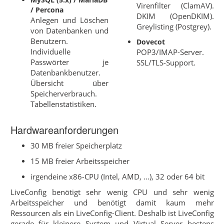
Virenfilter (ClamAV).
/ Percona
DKIM (OpenDKIM).
Anlegen und Löschen
Greylisting (Postgrey).
von Datenbanken und
Benutzern.
Dovecot
Individuelle
POP3/IMAP-Server.
Passwörter je
SSL/TLS-Support.
Datenbankbenutzer.
Übersicht über
Speicherverbrauch.
Tabellenstatistiken.
Hardwareanforderungen
30 MB freier Speicherplatz
15 MB freier Arbeitsspeicher
irgendeine x86-CPU (Intel, AMD, ...), 32 oder 64 bit
LiveConfig benötigt sehr wenig CPU und sehr wenig
Arbeitsspeicher und benötigt damit kaum mehr
Ressourcen als ein LiveConfig-Client. Deshalb ist LiveConfig
gerade für kleinere System und Virtual Server bestens