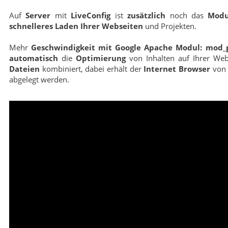
Auf
Server
mit
LiveConfig
ist
zusätzlich
noch das
Modu
schnelleres Laden Ihrer Webseiten
und Projekten.
Mehr
Geschwindigkeit mit Google Apache Modul: mod_
automatisch
die
Optimierung
von Inhalten auf Ihrer Web
Dateien
kombiniert, dabei erhält der
Internet Browser
vo
abgelegt werden.