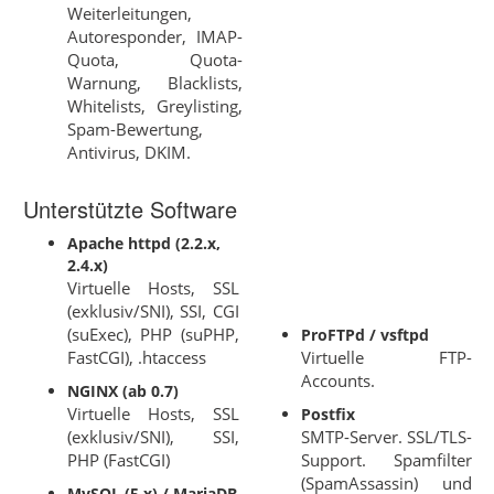
Weiterleitungen,
Autoresponder, IMAP-
Quota, Quota-
Warnung, Blacklists,
Whitelists, Greylisting,
Spam-Bewertung,
Antivirus, DKIM.
Unterstützte Software
Apache httpd (2.2.x,
2.4.x)
Virtuelle Hosts, SSL
(exklusiv/SNI), SSI, CGI
(suExec), PHP (suPHP,
ProFTPd / vsftpd
FastCGI), .htaccess
Virtuelle FTP-
Accounts.
NGINX (ab 0.7)
Virtuelle Hosts, SSL
Postfix
(exklusiv/SNI), SSI,
SMTP-Server. SSL/TLS-
PHP (FastCGI)
Support. Spamfilter
(SpamAssassin) und
MySQL (5.x) / MariaDB