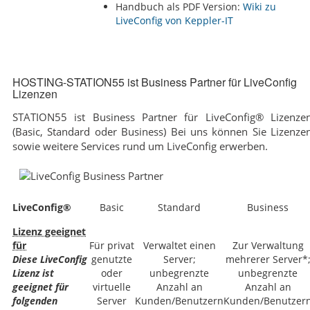
Handbuch als PDF Version:
Wiki zu
HOSTING-STATION55 ist Business Partner für LiveConfig
Lizenzen
STATION55 ist Business Partner für LiveConfig® Lizenze
(Basic, Standard oder Business) Bei uns können Sie Lizenze
sowie weitere Services rund um LiveConfig erwerben.
LiveConfig®
Basic
Standard
Business
Lizenz geeignet
für
Für privat
Verwaltet einen
Zur Verwaltung
Diese LiveConfig
genutzte
Server;
mehrerer Server*
Lizenz ist
oder
unbegrenzte
unbegrenzte
geeignet für
virtuelle
Anzahl an
Anzahl an
folgenden
Server
Kunden/Benutzern
Kunden/Benutzer