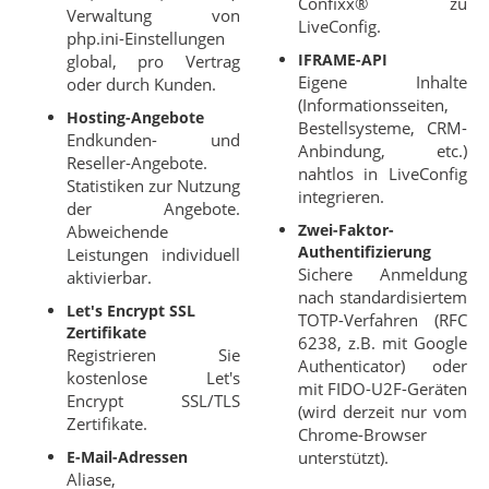
Confixx® zu
Verwaltung von
LiveConfig.
php.ini-Einstellungen
IFRAME-API
global, pro Vertrag
Eigene Inhalte
oder durch Kunden.
(Informationsseiten,
Hosting-Angebote
Bestellsysteme, CRM-
Endkunden- und
Anbindung, etc.)
Reseller-Angebote.
nahtlos in LiveConfig
Statistiken zur Nutzung
integrieren.
der Angebote.
Zwei-Faktor-
Abweichende
Authentifizierung
Leistungen individuell
Sichere Anmeldung
aktivierbar.
nach standardisiertem
Let's Encrypt SSL
TOTP-Verfahren (RFC
Zertifikate
6238, z.B. mit Google
Registrieren Sie
Authenticator) oder
kostenlose Let's
mit FIDO-U2F-Geräten
Encrypt SSL/TLS
(wird derzeit nur vom
Zertifikate.
Chrome-Browser
E-Mail-Adressen
unterstützt).
Aliase,