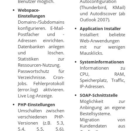
Benutzer möglich.
Autoconfiguration
(Thunderbird, KMail)
Webspace-
und Autodiscover (ab
Einstellungen
Outlook 2007).
Domains-/Subdomains
konfigurieren. E-Mail-
Application Installer
Postfächer und -
Installiert beliebte
Adressen einrichten.
Web-Anwendungen
Datenbanken anlegen
mit nur wenigen
und löschen.
Mausklicks.
Statistiken zur
Systeminformationen
Ressourcen-Nutzung.
Informationen zu
Passwortschutz für
CPU, RAM,
Verzeichnisse. Cron-
Speicherplatz, Traffic,
Jobs. Fehlerprotokoll
IP-Adressen.
(error.log) aktivieren.
SOAP-Schnittstelle
Live Log-Anzeige.
Möglichkeit zur
PHP-Einstellungen
Anbingung an eigene
Umschalten zwischen
Bestellsysteme.
verschiedenen PHP-
Migration von
Versionen (z.B. 5.3,
Kundendaten aus
5.4, 5.5, 5.6).