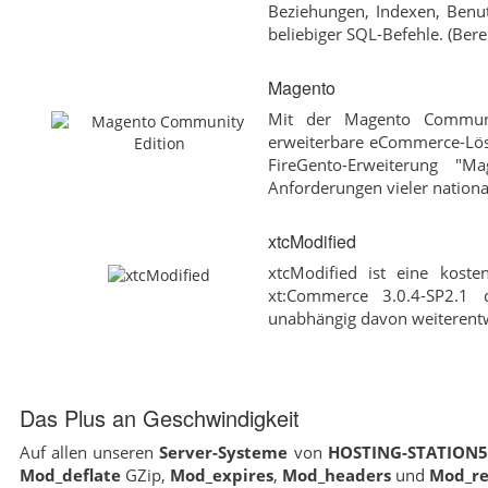
Beziehungen, Indexen, Benu
beliebiger SQL-Befehle. (Bere
Magento
Mit der Magento Communit
erweiterbare eCommerce-Lösu
FireGento-Erweiterung "M
Anforderungen vieler national
xtcModified
xtcModified ist eine kost
xt:Commerce 3.0.4-SP2.1
unabhängig davon weiterentw
Das Plus an Geschwindigkeit
Auf allen unseren
Server-Systeme
von
HOSTING-STATION
Mod_deflate
GZip,
Mod_expires
,
Mod_headers
und
Mod_re