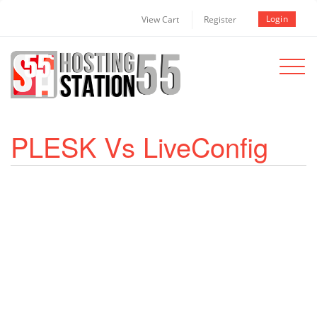
Login
View Cart
Register
Toggle
navigat
PLESK Vs LiveConfig