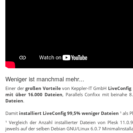
Weniger ist manchmal mehr...
Einer der
großen Vorteile
von Keppler-IT GmbH
LiveConfig
mit über 16.000 Dateien
, Parallels Confixx mit beinahe 
Dateien
.
Damit
installiert LiveConfig 99,5% weniger Dateien
¹ als 
¹ Vergleich der Anzahl installierter Dateien von Plesk 11.
jeweils auf der selben Debian GNU/Linux 6.0.7 Minimalinstalla