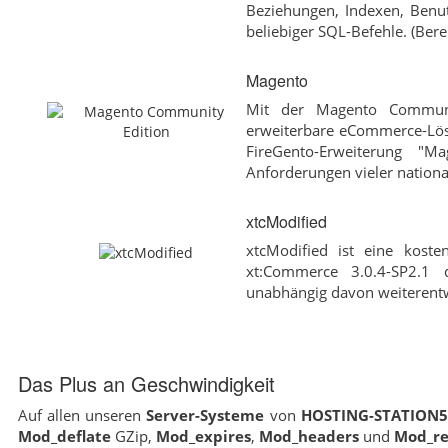
Beziehungen, Indexen, Benu
beliebiger SQL-Befehle. (Bere
Magento
Mit der Magento Communit
erweiterbare eCommerce-Lösu
FireGento-Erweiterung "M
Anforderungen vieler national
xtcModified
xtcModified ist eine kost
xt:Commerce 3.0.4-SP2.1
unabhängig davon weiterentw
Das Plus an Geschwindigkeit
Auf allen unseren
Server-Systeme
von
HOSTING-STATION
Mod_deflate
GZip,
Mod_expires
,
Mod_headers
und
Mod_re