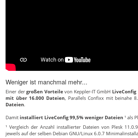
Weniger ist manchmal mehr...
Einer der
großen Vorteile
von Keppler-IT GmbH
LiveConfig
mit über 16.000 Dateien
, Parallels Confixx mit beinahe 
Dateien
.
Damit
installiert LiveConfig 99,5% weniger Dateien
¹ als 
¹ Vergleich der Anzahl installierter Dateien von Plesk 11.
jeweils auf der selben Debian GNU/Linux 6.0.7 Minimalinstalla