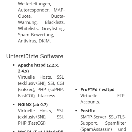
Weiterleitungen,
Autoresponder, IMAP-
Quota, Quota-
Warnung, Blacklists,
Whitelists, Greylisting,
Spam-Bewertung,
Antivirus, DKIM.
Unterstützte Software
Apache httpd (2.2.x,
2.4.x)
Virtuelle Hosts, SSL
(exklusiv/SNI), SSI, CGI
(suExec), PHP (suPHP,
ProFTPd / vsftpd
FastCGI), .htaccess
Virtuelle FTP-
Accounts.
NGINX (ab 0.7)
Virtuelle Hosts, SSL
Postfix
(exklusiv/SNI), SSI,
SMTP-Server. SSL/TLS-
PHP (FastCGI)
Support. Spamfilter
(SpamAssassin) und
MySQL (5.x) / MariaDB