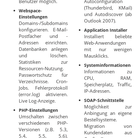
Benutzer möglich.
Autoconfiguration
(Thunderbird, KMail)
Webspace-
und Autodiscover (ab
Einstellungen
Outlook 2007).
Domains-/Subdomains
konfigurieren. E-Mail-
Application Installer
Postfächer und -
Installiert beliebte
Adressen einrichten.
Web-Anwendungen
Datenbanken anlegen
mit nur wenigen
und löschen.
Mausklicks.
Statistiken zur
Systeminformationen
Ressourcen-Nutzung.
Informationen zu
Passwortschutz für
CPU, RAM,
Verzeichnisse. Cron-
Speicherplatz, Traffic,
Jobs. Fehlerprotokoll
IP-Adressen.
(error.log) aktivieren.
SOAP-Schnittstelle
Live Log-Anzeige.
Möglichkeit zur
PHP-Einstellungen
Anbingung an eigene
Umschalten zwischen
Bestellsysteme.
verschiedenen PHP-
Migration von
Versionen (z.B. 5.3,
Kundendaten aus
5.4, 5.5, 5.6).