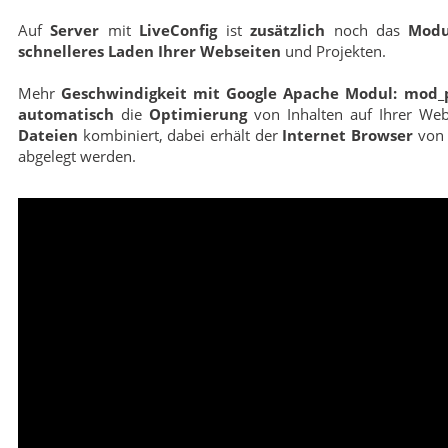
Auf
Server
mit
LiveConfig
ist
zusätzlich
noch das
Modu
schnelleres Laden Ihrer Webseiten
und Projekten.
Mehr
Geschwindigkeit mit Google Apache Modul: mod_
automatisch
die
Optimierung
von Inhalten auf Ihrer Web
Dateien
kombiniert, dabei erhält der
Internet Browser
vo
abgelegt werden.