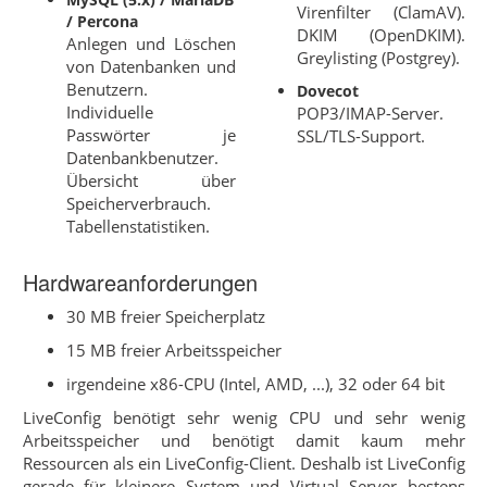
Virenfilter (ClamAV).
/ Percona
DKIM (OpenDKIM).
Anlegen und Löschen
Greylisting (Postgrey).
von Datenbanken und
Benutzern.
Dovecot
Individuelle
POP3/IMAP-Server.
Passwörter je
SSL/TLS-Support.
Datenbankbenutzer.
Übersicht über
Speicherverbrauch.
Tabellenstatistiken.
Hardwareanforderungen
30 MB freier Speicherplatz
15 MB freier Arbeitsspeicher
irgendeine x86-CPU (Intel, AMD, ...), 32 oder 64 bit
LiveConfig benötigt sehr wenig CPU und sehr wenig
Arbeitsspeicher und benötigt damit kaum mehr
Ressourcen als ein LiveConfig-Client. Deshalb ist LiveConfig
gerade für kleinere System und Virtual Server bestens