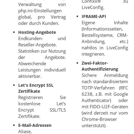
Confixx® zu
Verwaltung von
LiveConfig.
php.ini-Einstellungen
IFRAME-API
global, pro Vertrag
Eigene Inhalte
oder durch Kunden.
(Informationsseiten,
Hosting-Angebote
Bestellsysteme, CRM-
Endkunden- und
Anbindung, etc.)
Reseller-Angebote.
nahtlos in LiveConfig
Statistiken zur Nutzung
integrieren.
der Angebote.
Zwei-Faktor-
Abweichende
Authentifizierung
Leistungen individuell
Sichere Anmeldung
aktivierbar.
nach standardisiertem
Let's Encrypt SSL
TOTP-Verfahren (RFC
Zertifikate
6238, z.B. mit Google
Registrieren Sie
Authenticator) oder
kostenlose Let's
mit FIDO-U2F-Geräten
Encrypt SSL/TLS
(wird derzeit nur vom
Zertifikate.
Chrome-Browser
E-Mail-Adressen
unterstützt).
Aliase,