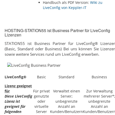
Handbuch als PDF Version:
Wiki zu
HOSTING-STATION55 ist Business Partner für LiveConfig
Lizenzen
STATION55 ist Business Partner für LiveConfig® Lizenze
(Basic, Standard oder Business) Bei uns können Sie Lizenze
sowie weitere Services rund um LiveConfig erwerben.
LiveConfig®
Basic
Standard
Business
Lizenz geeignet
für
Für privat
Verwaltet einen
Zur Verwaltung
Diese LiveConfig
genutzte
Server;
mehrerer Server*
Lizenz ist
oder
unbegrenzte
unbegrenzte
geeignet für
virtuelle
Anzahl an
Anzahl an
folgenden
Server
Kunden/Benutzern
Kunden/Benutzer