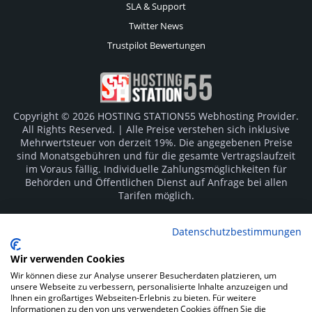
SLA & Support
Twitter News
Trustpilot Bewertungen
Copyright © 2026 HOSTING STATION55 Webhosting Provider.
All Rights Reserved. | Alle Preise verstehen sich inklusive
Mehrwertsteuer von derzeit 19%. Die angegebenen Preise
sind Monatsgebühren und für die gesamte Vertragslaufzeit
im Voraus fällig. Individuelle Zahlungsmöglichkeiten für
Behörden und Öffentlichen Dienst auf Anfrage bei allen
Tarifen möglich.
Logos und Markenzeichen sind Eigentum der jeweiligen
Datenschutzbestimmungen
Hersteller. Irrtümer vorbehalten.
Wir verwenden Cookies
SOCIAL MEDIA
Wir können diese zur Analyse unserer Besucherdaten platzieren, um
unsere Webseite zu verbessern, personalisierte Inhalte anzuzeigen und
Ihnen ein großartiges Webseiten-Erlebnis zu bieten. Für weitere
Informationen zu den von uns verwendeten Cookies öffnen Sie die