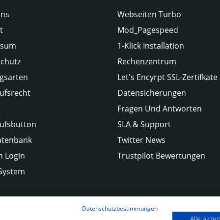
Uns
Webseiten Turbo
t
Mod_Pagespeed
ssum
1-Klick Installation
chutz
Rechenzentrum
gsarten
Let's Encyrpt SSL-Zertifkate
ufsrecht
Datensicherungen
Fragen Und Antworten
ufsbutton
SLA & Support
atenbank
Twitter News
 Login
Trustpilot Bewertungen
-System
Datenschutzbestimmungen
Alle akze