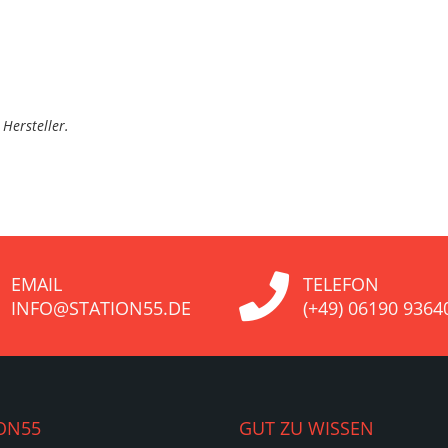
Hersteller.
EMAIL
TELEFON
INFO@STATION55.DE
(+49) 06190 9364
ON55
GUT ZU WISSEN