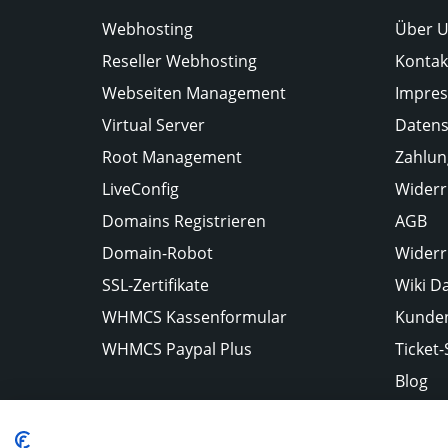
Webhosting
Über 
Reseller Webhosting
Kontak
Webseiten Management
Impre
Virtual Server
Datens
Root Management
Zahlun
LiveConfig
Widerr
Domains Registrieren
AGB
Domain-Robot
Widerr
SSL-Zertifikate
Wiki D
WHMCS Kassenformular
Kunden
WHMCS Paypal Plus
Ticket
Blog