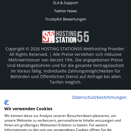
SLA & Support
Twitter News
Trustpilot Bewertungen
Copyright © 2026 HOSTING STATION55 Webhosting Provider.
All Rights Reserved. | Alle Preise verstehen sich inklusive
Mehrwertsteuer von derzeit 19%. Die angegebenen Preise
sind Monatsgebühren und für die gesamte Vertragslaufzeit
im Voraus fällig. Individuelle Zahlungsmöglichkeiten für
Behörden und Öffentlichen Dienst auf Anfrage bei allen
Tarifen möglich.
Logos und Markenzeichen sind Eigentum der jeweiligen
Datenschutzbestimmungen
Hersteller. Irrtümer vorbehalten.
Wir verwenden Cookies
SOCIAL MEDIA
Wir können diese zur Analyse unserer Besucherdaten platzieren, um
unsere Webseite zu verbessern, personalisierte Inhalte anzuzeigen und
Ihnen ein großartiges Webseiten-Erlebnis zu bieten. Für weitere
Informationen zu den von uns verwendeten Cookies öffnen Sie die