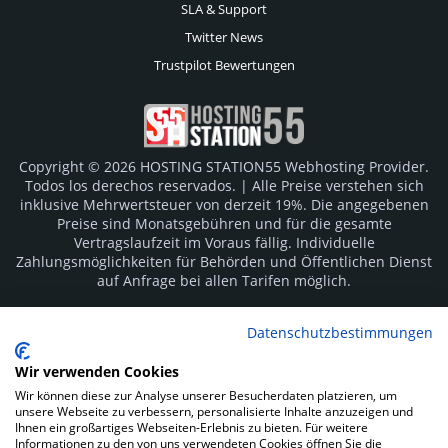
SLA & Support
Twitter News
Trustpilot Bewertungen
Copyright © 2026 HOSTING STATION55 Webhosting Provider.
Todos los derechos reservados. | Alle Preise verstehen sich
inklusive Mehrwertsteuer von derzeit 19%. Die angegebenen
Preise sind Monatsgebühren und für die gesamte
Vertragslaufzeit im Voraus fällig. Individuelle
Zahlungsmöglichkeiten für Behörden und Öffentlichen Dienst
auf Anfrage bei allen Tarifen möglich.
Logos und Markenzeichen sind Eigentum der jeweiligen
Datenschutzbestimmungen
Hersteller. Irrtümer vorbehalten.
Wir verwenden Cookies
SOCIAL MEDIA
Wir können diese zur Analyse unserer Besucherdaten platzieren, um
unsere Webseite zu verbessern, personalisierte Inhalte anzuzeigen und
Ihnen ein großartiges Webseiten-Erlebnis zu bieten. Für weitere
Informationen zu den von uns verwendeten Cookies öffnen Sie die