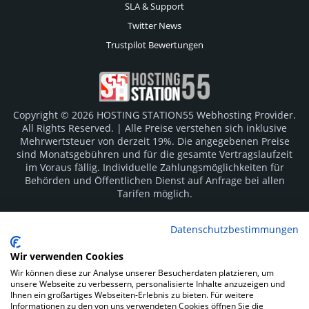
SLA & Support
Twitter News
Trustpilot Bewertungen
Copyright © 2026 HOSTING STATION55 Webhosting Provider.
All Rights Reserved. | Alle Preise verstehen sich inklusive
Mehrwertsteuer von derzeit 19%. Die angegebenen Preise
sind Monatsgebühren und für die gesamte Vertragslaufzeit
im Voraus fällig. Individuelle Zahlungsmöglichkeiten für
Behörden und Öffentlichen Dienst auf Anfrage bei allen
Tarifen möglich.
Logos und Markenzeichen sind Eigentum der jeweiligen
Datenschutzbestimmungen
Hersteller. Irrtümer vorbehalten.
Wir verwenden Cookies
SOCIAL MEDIA
Wir können diese zur Analyse unserer Besucherdaten platzieren, um
unsere Webseite zu verbessern, personalisierte Inhalte anzuzeigen und
Ihnen ein großartiges Webseiten-Erlebnis zu bieten. Für weitere
Informationen zu den von uns verwendeten Cookies öffnen Sie die