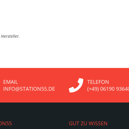
Hersteller.
EMAIL
TELEFON
INFO@STATION55.DE
(+49) 06190 9364
ON55
GUT ZU WISSEN