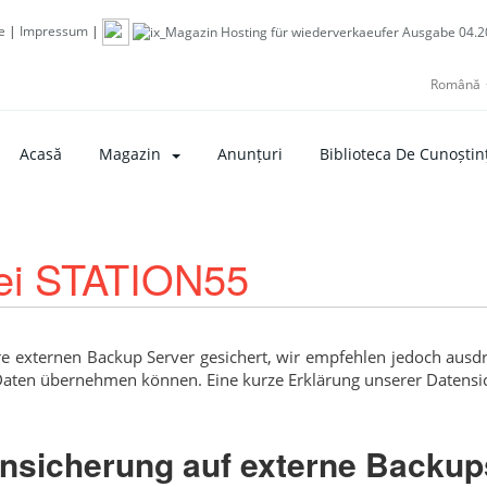
e
|
Impressum
|
Română
Acasă
Magazin
Anunțuri
Biblioteca De Cunoștin
ei STATION55
e externen Backup Server gesichert, wir empfehlen jedoch ausdr
r Daten übernehmen können. Eine kurze Erklärung unserer Datens
nsicherung auf externe Backup