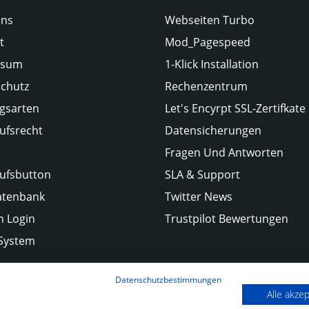
Uns
Webseiten Turbo
t
Mod_Pagespeed
ssum
1-Klick Installation
chutz
Rechenzentrum
gsarten
Let's Encyrpt SSL-Zertifkate
ufsrecht
Datensicherungen
Fragen Und Antworten
ufsbutton
SLA & Support
atenbank
Twitter News
 Login
Trustpilot Bewertungen
-System
Datenschutzbestimmungen
Alle akze