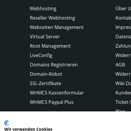
Webhosting
Über 
Reseller Webhosting
Kontak
Webseiten Management
Impre
Virtual Server
Datens
Root Management
Zahlun
LiveConfig
Widerr
Domains Registrieren
AGB
Domain-Robot
Widerr
SSL-Zertifikate
Wiki D
WHMCS Kassenformular
Kunden
WHMCS Paypal Plus
Ticket
Blog
Wir verwenden Cookies