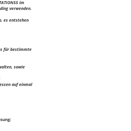
STATION55 im
nding verwenden.
, es entstehen
ns für bestimmte
walten, sowie
l
essen auf einmal
isung: