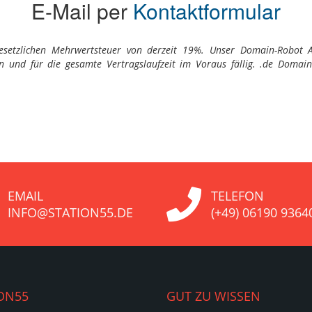
E-Mail per
Kontaktformular
gesetzlichen Mehrwertsteuer von derzeit 19%. Unser Domain-Robot An
 und für die gesamte Vertragslaufzeit im Voraus fällig. .de Doma
.
EMAIL
TELEFON
INFO@STATION55.DE
(+49) 06190 9364
ON55
GUT ZU WISSEN