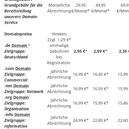
Grundgebühr für die
Monatliche
29,95
49,95
69,9
Bereitstellung
Abrechnung
€/Monat*
€/Monat*
€/Mon
unserers Domain-
Service
Domainpreise
Hinweis
Zzgl. 1,29 €*
.de
Domain
¹
einmalige
Zielgruppe:
Gebühren
2,95 €
*
2,59 €
*
2,35 
Deutschland
bei
Registration.
.com
Domain
Jährliche
Zielgruppe:
16,99 €*
16,45 €*
15,99
Abrechnung
Commercial
.net
Domain
Jährliche
16,99 €*
16,59 €*
15,99
Zielgruppe: Network
Abrechnung
.org
Domain
Jährliche
Zielgruppe:
16,99 €*
15,99 €*
15,46
Abrechnung
Organisation
.info
Domain
Jährliche
Zielgruppe:
24,99 €*
22,80 €*
22,60
Abrechnung
Information