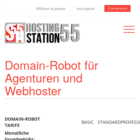
Connexion
Afficher le panier
Inscription
Toggle
navigat
Domain-Robot für
Agenturen und
Webhoster
DOMAIN-ROBOT
BASIC
STANDARD
PROFESS
TARIFE
Monatliche
Grundgebühr: