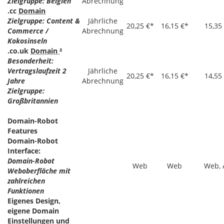
Zielgruppe: Belgien
Abrechnung
.cc
Domain
Zielgruppe: Content &
Jährliche
20,25 €*
16,15 €*
15,35
Commerce /
Abrechnung
Kokosinseln
.co.uk
Domain
²
Besonderheit:
Vertragslaufzeit 2
Jährliche
20,25 €*
16,15 €*
14,55
Jahre
Abrechnung
Zielgruppe:
Großbritannien
Domain-Robot
Features
Domain-Robot
Interface:
Domain-Robot
Web
Web
Web, 
Weboberfläche mit
zahlreichen
Funktionen
Eigenes Design,
eigene Domain
Einstellungen und