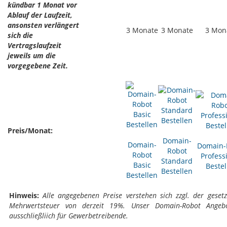
kündbar 1 Monat vor
Ablauf der Laufzeit,
ansonsten verlängert
3 Monate
3 Monate
3 Mon
sich die
Vertragslaufzeit
jeweils um die
vorgegebene Zeit.
Preis/Monat:
Domain-
Domain-
Domain-
Robot
Robot
Profess
Standard
Basic
Bestel
Bestellen
Bestellen
Hinweis:
Alle angegebenen Preise verstehen sich zzgl. der gesetz
Mehrwertsteuer von derzeit 19%. Unser Domain-Robot Angebo
ausschließliich für Gewerbetreibende.