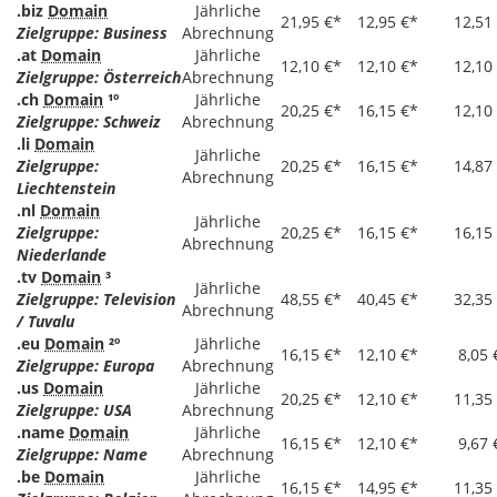
.biz
Domain
Jährliche
21,95 €*
12,95 €*
12,51
Zielgruppe: Business
Abrechnung
.at
Domain
Jährliche
12,10 €*
12,10 €*
12,10
Zielgruppe: Österreich
Abrechnung
.ch
Domain
¹º
Jährliche
20,25 €*
16,15 €*
12,10
Zielgruppe: Schweiz
Abrechnung
.li
Domain
Jährliche
Zielgruppe:
20,25 €*
16,15 €*
14,87
Abrechnung
Liechtenstein
.nl
Domain
Jährliche
Zielgruppe:
20,25 €*
16,15 €*
16,15
Abrechnung
Niederlande
.tv
Domain
³
Jährliche
Zielgruppe: Television
48,55 €*
40,45 €*
32,35
Abrechnung
/ Tuvalu
.eu
Domain
²º
Jährliche
16,15 €*
12,10 €*
8,05 
Zielgruppe: Europa
Abrechnung
.us
Domain
Jährliche
20,25 €*
12,10 €*
11,35
Zielgruppe: USA
Abrechnung
.name
Domain
Jährliche
16,15 €*
12,10 €*
9,67 
Zielgruppe: Name
Abrechnung
.be
Domain
Jährliche
16,15 €*
14,95 €*
11,35