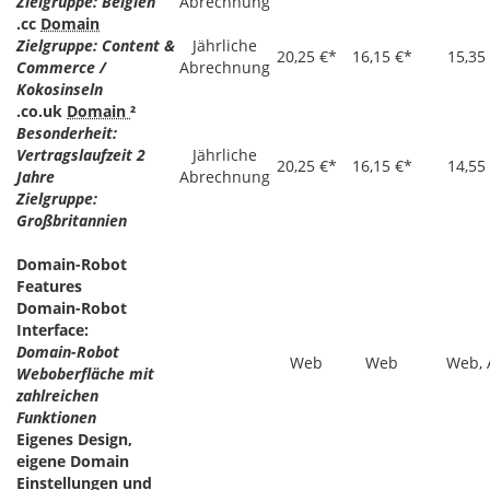
Zielgruppe: Belgien
Abrechnung
.cc
Domain
Zielgruppe: Content &
Jährliche
20,25 €*
16,15 €*
15,35
Commerce /
Abrechnung
Kokosinseln
.co.uk
Domain
²
Besonderheit:
Vertragslaufzeit 2
Jährliche
20,25 €*
16,15 €*
14,55
Jahre
Abrechnung
Zielgruppe:
Großbritannien
Domain-Robot
Features
Domain-Robot
Interface:
Domain-Robot
Web
Web
Web, 
Weboberfläche mit
zahlreichen
Funktionen
Eigenes Design,
eigene Domain
Einstellungen und