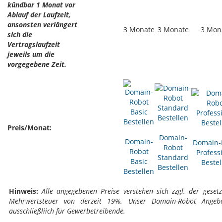
kündbar 1 Monat vor
Ablauf der Laufzeit,
ansonsten verlängert
3 Monate
3 Monate
3 Mon
sich die
Vertragslaufzeit
jeweils um die
vorgegebene Zeit.
Preis/Monat:
Domain-
Domain-
Domain-
Robot
Robot
Profess
Standard
Basic
Bestel
Bestellen
Bestellen
Hinweis:
Alle angegebenen Preise verstehen sich zzgl. der gesetz
Mehrwertsteuer von derzeit 19%. Unser Domain-Robot Angebo
ausschließliich für Gewerbetreibende.