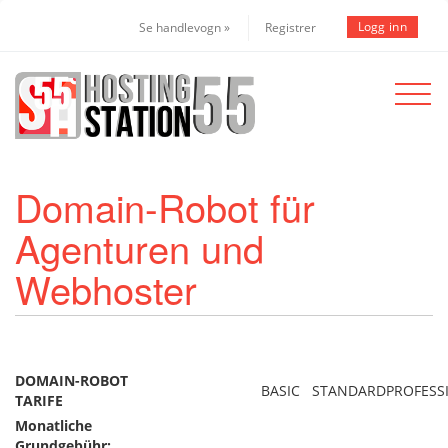
Logg inn
Se handlevogn »
Registrer
Toggle
navigat
Domain-Robot für
Agenturen und
Webhoster
DOMAIN-ROBOT
BASIC
STANDARD
PROFESS
TARIFE
Monatliche
Grundgebühr: