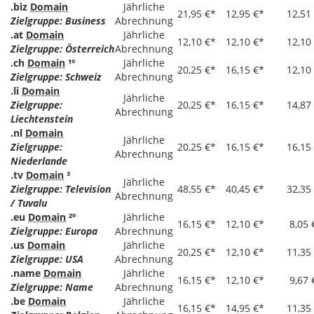
.biz
Domain
Jährliche
21,95 €*
12,95 €*
12,51
Zielgruppe: Business
Abrechnung
.at
Domain
Jährliche
12,10 €*
12,10 €*
12,10
Zielgruppe: Österreich
Abrechnung
.ch
Domain
¹º
Jährliche
20,25 €*
16,15 €*
12,10
Zielgruppe: Schweiz
Abrechnung
.li
Domain
Jährliche
Zielgruppe:
20,25 €*
16,15 €*
14,87
Abrechnung
Liechtenstein
.nl
Domain
Jährliche
Zielgruppe:
20,25 €*
16,15 €*
16,15
Abrechnung
Niederlande
.tv
Domain
³
Jährliche
Zielgruppe: Television
48,55 €*
40,45 €*
32,35
Abrechnung
/ Tuvalu
.eu
Domain
²º
Jährliche
16,15 €*
12,10 €*
8,05 
Zielgruppe: Europa
Abrechnung
.us
Domain
Jährliche
20,25 €*
12,10 €*
11,35
Zielgruppe: USA
Abrechnung
.name
Domain
Jährliche
16,15 €*
12,10 €*
9,67 
Zielgruppe: Name
Abrechnung
.be
Domain
Jährliche
16,15 €*
14,95 €*
11,35