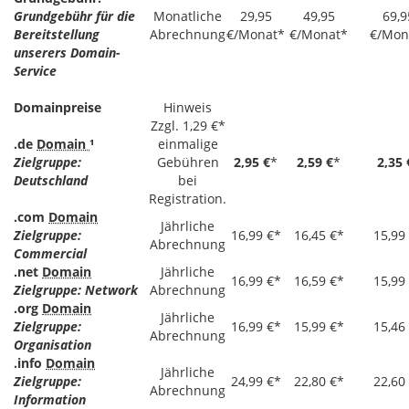
Grundgebühr für die
Monatliche
29,95
49,95
69,9
Bereitstellung
Abrechnung
€/Monat*
€/Monat*
€/Mon
unserers Domain-
Service
Domainpreise
Hinweis
Zzgl. 1,29 €*
.de
Domain
¹
einmalige
Zielgruppe:
Gebühren
2,95 €
*
2,59 €
*
2,35 
Deutschland
bei
Registration.
.com
Domain
Jährliche
Zielgruppe:
16,99 €*
16,45 €*
15,99
Abrechnung
Commercial
.net
Domain
Jährliche
16,99 €*
16,59 €*
15,99
Zielgruppe: Network
Abrechnung
.org
Domain
Jährliche
Zielgruppe:
16,99 €*
15,99 €*
15,46
Abrechnung
Organisation
.info
Domain
Jährliche
Zielgruppe:
24,99 €*
22,80 €*
22,60
Abrechnung
Information