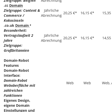
Zielgruppe: Belgien
Abrechnung
.cc
Domain
Zielgruppe: Content &
Jährliche
20,25 €*
16,15 €*
15,35
Commerce /
Abrechnung
Kokosinseln
.co.uk
Domain
²
Besonderheit:
Vertragslaufzeit 2
Jährliche
20,25 €*
16,15 €*
14,55
Jahre
Abrechnung
Zielgruppe:
Großbritannien
Domain-Robot
Features
Domain-Robot
Interface:
Domain-Robot
Web
Web
Web, 
Weboberfläche mit
zahlreichen
Funktionen
Eigenes Design,
eigene Domain
Einstellungen und