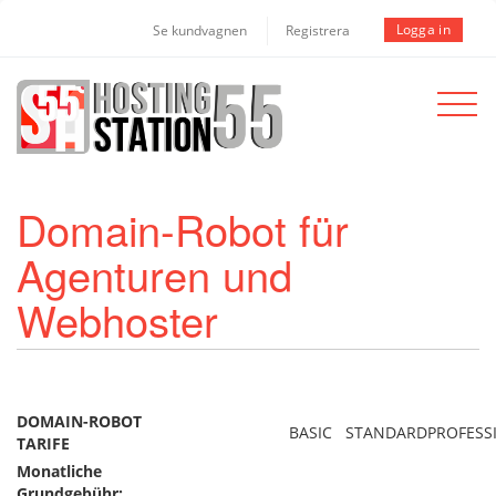
Logga in
Se kundvagnen
Registrera
Toggle
navigat
Domain-Robot für
Agenturen und
Webhoster
DOMAIN-ROBOT
BASIC
STANDARD
PROFESS
TARIFE
Monatliche
Grundgebühr: