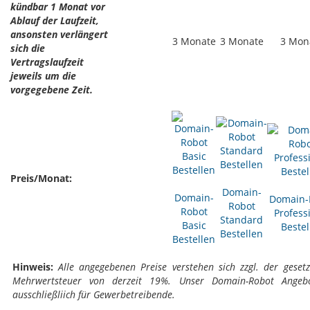
kündbar 1 Monat vor
Ablauf der Laufzeit,
ansonsten verlängert
3 Monate
3 Monate
3 Mon
sich die
Vertragslaufzeit
jeweils um die
vorgegebene Zeit.
Preis/Monat:
Domain-
Domain-
Domain-
Robot
Robot
Profess
Standard
Basic
Bestel
Bestellen
Bestellen
Hinweis:
Alle angegebenen Preise verstehen sich zzgl. der gesetz
Mehrwertsteuer von derzeit 19%. Unser Domain-Robot Angebo
ausschließliich für Gewerbetreibende.