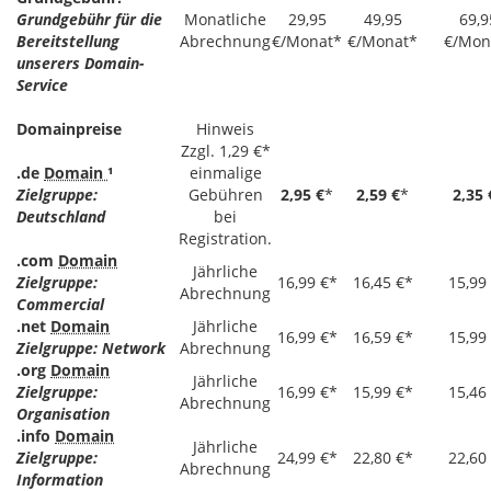
Grundgebühr für die
Monatliche
29,95
49,95
69,9
Bereitstellung
Abrechnung
€/Monat*
€/Monat*
€/Mon
unserers Domain-
Service
Domainpreise
Hinweis
Zzgl. 1,29 €*
.de
Domain
¹
einmalige
Zielgruppe:
Gebühren
2,95 €
*
2,59 €
*
2,35 
Deutschland
bei
Registration.
.com
Domain
Jährliche
Zielgruppe:
16,99 €*
16,45 €*
15,99
Abrechnung
Commercial
.net
Domain
Jährliche
16,99 €*
16,59 €*
15,99
Zielgruppe: Network
Abrechnung
.org
Domain
Jährliche
Zielgruppe:
16,99 €*
15,99 €*
15,46
Abrechnung
Organisation
.info
Domain
Jährliche
Zielgruppe:
24,99 €*
22,80 €*
22,60
Abrechnung
Information