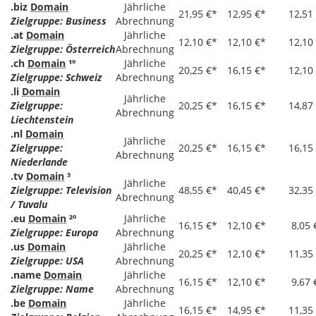
.biz
Domain
Jährliche
21,95 €*
12,95 €*
12,51
Zielgruppe: Business
Abrechnung
.at
Domain
Jährliche
12,10 €*
12,10 €*
12,10
Zielgruppe: Österreich
Abrechnung
.ch
Domain
¹º
Jährliche
20,25 €*
16,15 €*
12,10
Zielgruppe: Schweiz
Abrechnung
.li
Domain
Jährliche
Zielgruppe:
20,25 €*
16,15 €*
14,87
Abrechnung
Liechtenstein
.nl
Domain
Jährliche
Zielgruppe:
20,25 €*
16,15 €*
16,15
Abrechnung
Niederlande
.tv
Domain
³
Jährliche
Zielgruppe: Television
48,55 €*
40,45 €*
32,35
Abrechnung
/ Tuvalu
.eu
Domain
²º
Jährliche
16,15 €*
12,10 €*
8,05 
Zielgruppe: Europa
Abrechnung
.us
Domain
Jährliche
20,25 €*
12,10 €*
11,35
Zielgruppe: USA
Abrechnung
.name
Domain
Jährliche
16,15 €*
12,10 €*
9,67 
Zielgruppe: Name
Abrechnung
.be
Domain
Jährliche
16,15 €*
14,95 €*
11,35