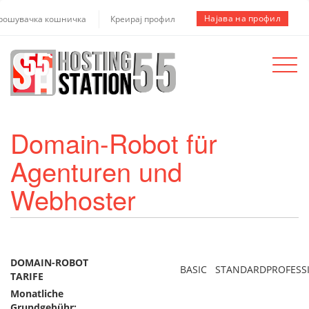
Најава на профил
рошувачка кошничка
Креирај профил
Toggle
navigat
Domain-Robot für
Agenturen und
Webhoster
DOMAIN-ROBOT
BASIC
STANDARD
PROFESS
TARIFE
Monatliche
Grundgebühr: