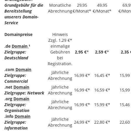
Grundgebühr für die
Monatliche
29,95
49,95
69,9
Bereitstellung
Abrechnung
€/Monat*
€/Monat*
€/Mon
unserers Domain-
Service
Domainpreise
Hinweis
Zzgl. 1,29 €*
.de
Domain
¹
einmalige
Zielgruppe:
Gebühren
2,95 €
*
2,59 €
*
2,35 
Deutschland
bei
Registration.
.com
Domain
Jährliche
Zielgruppe:
16,99 €*
16,45 €*
15,99
Abrechnung
Commercial
.net
Domain
Jährliche
16,99 €*
16,59 €*
15,99
Zielgruppe: Network
Abrechnung
.org
Domain
Jährliche
Zielgruppe:
16,99 €*
15,99 €*
15,46
Abrechnung
Organisation
.info
Domain
Jährliche
Zielgruppe:
24,99 €*
22,80 €*
22,60
Abrechnung
Information