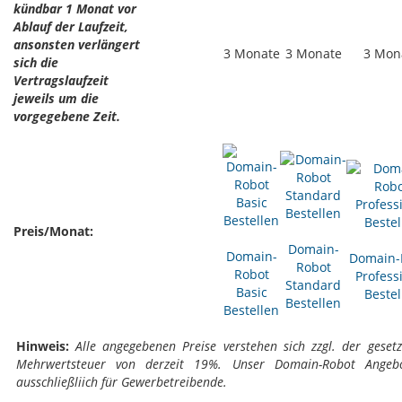
kündbar 1 Monat vor
Ablauf der Laufzeit,
ansonsten verlängert
3 Monate
3 Monate
3 Mon
sich die
Vertragslaufzeit
jeweils um die
vorgegebene Zeit.
Preis/Monat:
Domain-
Domain-
Domain-
Robot
Robot
Profess
Standard
Basic
Bestel
Bestellen
Bestellen
Hinweis:
Alle angegebenen Preise verstehen sich zzgl. der gesetz
Mehrwertsteuer von derzeit 19%. Unser Domain-Robot Angebo
ausschließliich für Gewerbetreibende.