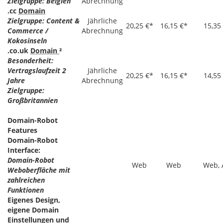
Zielgruppe: Belgien
Abrechnung
.cc
Domain
Zielgruppe: Content &
Jährliche
20,25 €*
16,15 €*
15,35
Commerce /
Abrechnung
Kokosinseln
.co.uk
Domain
²
Besonderheit:
Vertragslaufzeit 2
Jährliche
20,25 €*
16,15 €*
14,55
Jahre
Abrechnung
Zielgruppe:
Großbritannien
Domain-Robot
Features
Domain-Robot
Interface:
Domain-Robot
Web
Web
Web, 
Weboberfläche mit
zahlreichen
Funktionen
Eigenes Design,
eigene Domain
Einstellungen und