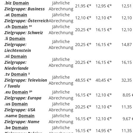
.biz
Domain
Jährliche
21,95 €*
12,95 €*
12,51
Zielgruppe: Business
Abrechnung
.at
Domain
Jährliche
12,10 €*
12,10 €*
12,10
Zielgruppe: Österreich
Abrechnung
.ch
Domain
¹º
Jährliche
20,25 €*
16,15 €*
12,10
Zielgruppe: Schweiz
Abrechnung
.li
Domain
Jährliche
Zielgruppe:
20,25 €*
16,15 €*
14,87
Abrechnung
Liechtenstein
.nl
Domain
Jährliche
Zielgruppe:
20,25 €*
16,15 €*
16,15
Abrechnung
Niederlande
.tv
Domain
³
Jährliche
Zielgruppe: Television
48,55 €*
40,45 €*
32,35
Abrechnung
/ Tuvalu
.eu
Domain
²º
Jährliche
16,15 €*
12,10 €*
8,05 
Zielgruppe: Europa
Abrechnung
.us
Domain
Jährliche
20,25 €*
12,10 €*
11,35
Zielgruppe: USA
Abrechnung
.name
Domain
Jährliche
16,15 €*
12,10 €*
9,67 
Zielgruppe: Name
Abrechnung
.be
Domain
Jährliche
16,15 €*
14,95 €*
11,35