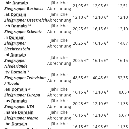
.biz
Domain
Jährliche
21,95 €*
12,95 €*
12,51
Zielgruppe: Business
Abrechnung
.at
Domain
Jährliche
12,10 €*
12,10 €*
12,10
Zielgruppe: Österreich
Abrechnung
.ch
Domain
¹º
Jährliche
20,25 €*
16,15 €*
12,10
Zielgruppe: Schweiz
Abrechnung
.li
Domain
Jährliche
Zielgruppe:
20,25 €*
16,15 €*
14,87
Abrechnung
Liechtenstein
.nl
Domain
Jährliche
Zielgruppe:
20,25 €*
16,15 €*
16,15
Abrechnung
Niederlande
.tv
Domain
³
Jährliche
Zielgruppe: Television
48,55 €*
40,45 €*
32,35
Abrechnung
/ Tuvalu
.eu
Domain
²º
Jährliche
16,15 €*
12,10 €*
8,05 
Zielgruppe: Europa
Abrechnung
.us
Domain
Jährliche
20,25 €*
12,10 €*
11,35
Zielgruppe: USA
Abrechnung
.name
Domain
Jährliche
16,15 €*
12,10 €*
9,67 
Zielgruppe: Name
Abrechnung
.be
Domain
Jährliche
16,15 €*
14,95 €*
11,35