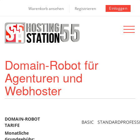
Einloggen
Warenkorb ansehen
Registrieren
Toggle
navigat
Domain-Robot für
Agenturen und
Webhoster
DOMAIN-ROBOT
BASIC
STANDARD
PROFESS
TARIFE
Monatliche
Grundgebühr: