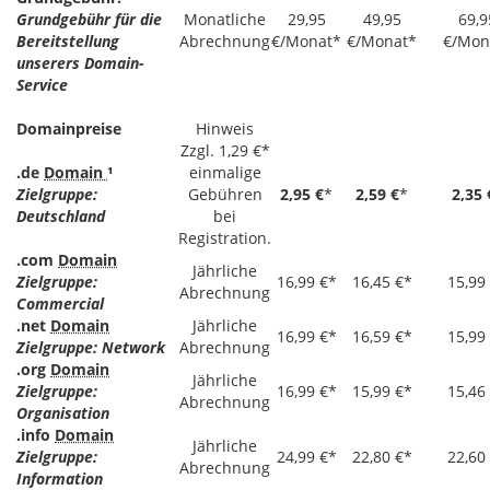
Grundgebühr für die
Monatliche
29,95
49,95
69,9
Bereitstellung
Abrechnung
€/Monat*
€/Monat*
€/Mon
unserers Domain-
Service
Domainpreise
Hinweis
Zzgl. 1,29 €*
.de
Domain
¹
einmalige
Zielgruppe:
Gebühren
2,95 €
*
2,59 €
*
2,35 
Deutschland
bei
Registration.
.com
Domain
Jährliche
Zielgruppe:
16,99 €*
16,45 €*
15,99
Abrechnung
Commercial
.net
Domain
Jährliche
16,99 €*
16,59 €*
15,99
Zielgruppe: Network
Abrechnung
.org
Domain
Jährliche
Zielgruppe:
16,99 €*
15,99 €*
15,46
Abrechnung
Organisation
.info
Domain
Jährliche
Zielgruppe:
24,99 €*
22,80 €*
22,60
Abrechnung
Information