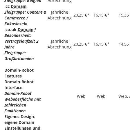
Zielgruppe: Belgien
Abrechnung
.cc
Domain
Zielgruppe: Content &
Jährliche
20,25 €*
16,15 €*
15,35
Commerce /
Abrechnung
Kokosinseln
.co.uk
Domain
²
Besonderheit:
Vertragslaufzeit 2
Jährliche
20,25 €*
16,15 €*
14,55
Jahre
Abrechnung
Zielgruppe:
Großbritannien
Domain-Robot
Features
Domain-Robot
Interface:
Domain-Robot
Web
Web
Web, 
Weboberfläche mit
zahlreichen
Funktionen
Eigenes Design,
eigene Domain
Einstellungen und