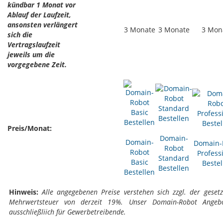
kündbar 1 Monat vor
Ablauf der Laufzeit,
ansonsten verlängert
3 Monate
3 Monate
3 Mon
sich die
Vertragslaufzeit
jeweils um die
vorgegebene Zeit.
Preis/Monat:
Domain-
Domain-
Domain-
Robot
Robot
Profess
Standard
Basic
Bestel
Bestellen
Bestellen
Hinweis:
Alle angegebenen Preise verstehen sich zzgl. der gesetz
Mehrwertsteuer von derzeit 19%. Unser Domain-Robot Angebo
ausschließliich für Gewerbetreibende.