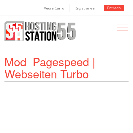
Entrada
Veure Carro
Registrar-se
Toggle
navigat
Mod_Pagespeed |
Webseiten Turbo