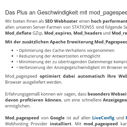
Das Plus an Geschwindigkeit mit mod_pagespe
Wir bieten Ihnen als
SEO Webhoster
einen
hoch performan
allen unseren Server-Farmen von STATION55 sind folgende Se
Mod_deflate
GZip,
Mod_expires
,
Mod_headers
und
Mod_re
Mit der zusätzlichen Apache Erweiterung Mod_Pagespeed
• Optimierung des Cache-Verhaltens vorgenommen
• Reduzierung der Antwortzeiten ermöglicht
• Minimierung der zu übertragenden Datenmenge kompri
• Verbesserung der Anzeigegeschwindigkeit im Browser er
Mod_pagespeed
optimiert dabei automatisch Ihre Web
Browser ausgeliefert werden.
Erfahrungsgemäß können wir sagen, dass
besonders Webseit
davon profitieren können
, um eine schnellere
Anzeigeges
ermöglichen.
Mod_pagespeed
von
Google
ist auf allen
LiveConfig
und
Webhosting Provider
installiert
. Mit
mod_pagespeed
kan