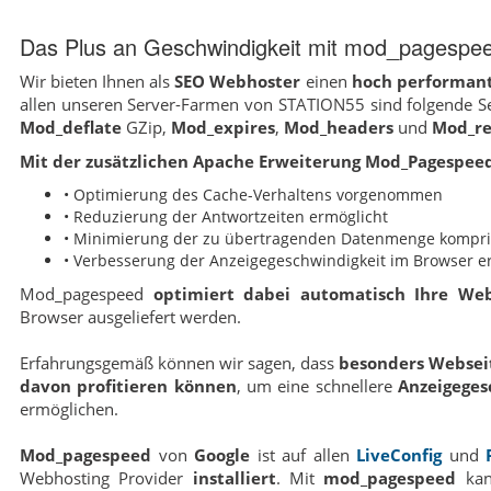
Das Plus an Geschwindigkeit mit mod_pagespe
Wir bieten Ihnen als
SEO Webhoster
einen
hoch performan
allen unseren Server-Farmen von STATION55 sind folgende Se
Mod_deflate
GZip,
Mod_expires
,
Mod_headers
und
Mod_re
Mit der zusätzlichen Apache Erweiterung Mod_Pagespeed
• Optimierung des Cache-Verhaltens vorgenommen
• Reduzierung der Antwortzeiten ermöglicht
• Minimierung der zu übertragenden Datenmenge kompri
• Verbesserung der Anzeigegeschwindigkeit im Browser er
Mod_pagespeed
optimiert dabei automatisch Ihre Web
Browser ausgeliefert werden.
Erfahrungsgemäß können wir sagen, dass
besonders Webseit
davon profitieren können
, um eine schnellere
Anzeigeges
ermöglichen.
Mod_pagespeed
von
Google
ist auf allen
LiveConfig
und
Webhosting Provider
installiert
. Mit
mod_pagespeed
kan