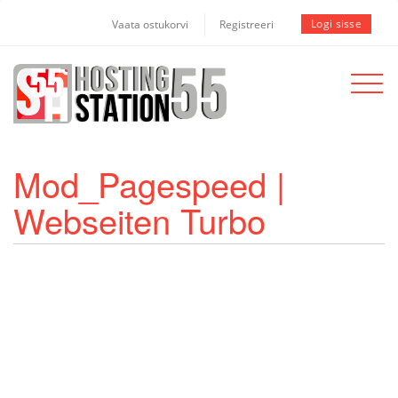
Logi sisse
Vaata ostukorvi
Registreeri
Toggle
navigat
Mod_Pagespeed |
Webseiten Turbo