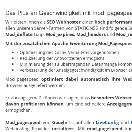
Das Plus an Geschwindigkeit mit mod_pagespe
Wir bieten Ihnen als
SEO Webhoster
einen
hoch performan
allen unseren Server-Farmen von STATION55 sind folgende Se
Mod_deflate
GZip,
Mod_expires
,
Mod_headers
und
Mod_re
Mit der zusätzlichen Apache Erweiterung Mod_Pagespeed
• Optimierung des Cache-Verhaltens vorgenommen
• Reduzierung der Antwortzeiten ermöglicht
• Minimierung der zu übertragenden Datenmenge kompri
• Verbesserung der Anzeigegeschwindigkeit im Browser er
Mod_pagespeed
optimiert dabei automatisch Ihre Web
Browser ausgeliefert werden.
Erfahrungsgemäß können wir sagen, dass
besonders Webseit
davon profitieren können
, um eine schnellere
Anzeigeges
ermöglichen.
Mod_pagespeed
von
Google
ist auf allen
LiveConfig
und
Webhosting Provider
installiert
. Mit
mod_pagespeed
kan