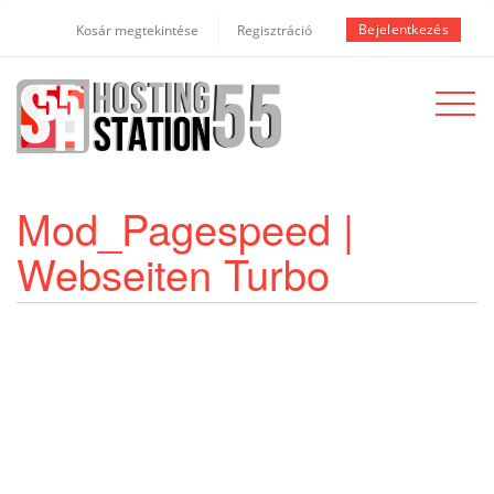
Bejelentkezés
Kosár megtekintése
Regisztráció
Toggle
navigat
Mod_Pagespeed |
Webseiten Turbo