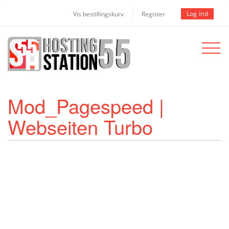
Log ind
Vis bestillingskurv
Register
Toggle
navigat
Mod_Pagespeed |
Webseiten Turbo