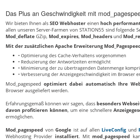
Das Plus an Geschwindigkeit mit mod_pagespe
Wir bieten Ihnen als
SEO Webhoster
einen
hoch performan
allen unseren Server-Farmen von STATION55 sind folgende Se
Mod_deflate
GZip,
Mod_expires
,
Mod_headers
und
Mod_re
Mit der zusätzlichen Apache Erweiterung Mod_Pagespeed
• Optimierung des Cache-Verhaltens vorgenommen
• Reduzierung der Antwortzeiten ermöglicht
• Minimierung der zu übertragenden Datenmenge kompri
• Verbesserung der Anzeigegeschwindigkeit im Browser er
Mod_pagespeed
optimiert dabei automatisch Ihre Web
Browser ausgeliefert werden.
Erfahrungsgemäß können wir sagen, dass
besonders Webseit
davon profitieren können
, um eine schnellere
Anzeigeges
ermöglichen.
Mod_pagespeed
von
Google
ist auf allen
LiveConfig
und
Webhosting Provider
installiert
. Mit
mod_pagespeed
kan