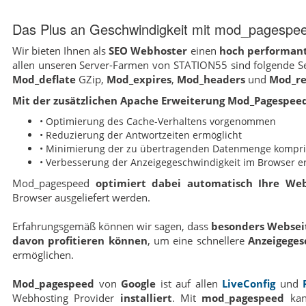
Das Plus an Geschwindigkeit mit mod_pagespe
Wir bieten Ihnen als
SEO Webhoster
einen
hoch performan
allen unseren Server-Farmen von STATION55 sind folgende Se
Mod_deflate
GZip,
Mod_expires
,
Mod_headers
und
Mod_re
Mit der zusätzlichen Apache Erweiterung Mod_Pagespeed
• Optimierung des Cache-Verhaltens vorgenommen
• Reduzierung der Antwortzeiten ermöglicht
• Minimierung der zu übertragenden Datenmenge kompri
• Verbesserung der Anzeigegeschwindigkeit im Browser er
Mod_pagespeed
optimiert dabei automatisch Ihre Web
Browser ausgeliefert werden.
Erfahrungsgemäß können wir sagen, dass
besonders Webseit
davon profitieren können
, um eine schnellere
Anzeigeges
ermöglichen.
Mod_pagespeed
von
Google
ist auf allen
LiveConfig
und
Webhosting Provider
installiert
. Mit
mod_pagespeed
kan