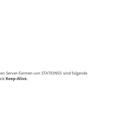
eren Server-Farmen von STATION55 sind folgende
wie
Keep-Alive
.