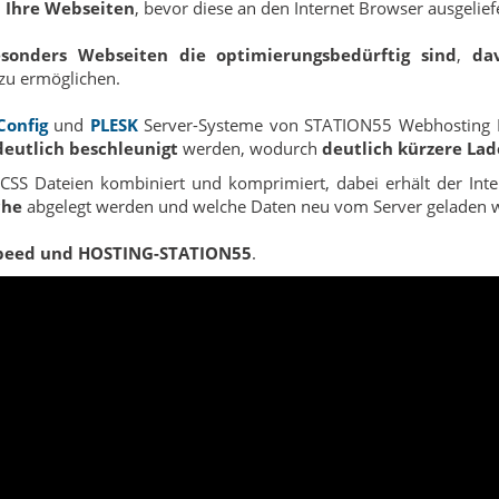
 Ihre Webseiten
, bevor diese an den Internet Browser ausgelief
sonders Webseiten die optimierungsbedürftig sind
,
da
zu ermöglichen.
Config
und
PLESK
Server-Systeme von STATION55 Webhosting 
deutlich beschleunigt
werden, wodurch
deutlich kürzere Lad
 CSS Dateien kombiniert und komprimiert, dabei erhält der In
che
abgelegt werden und welche Daten neu vom Server geladen 
speed und HOSTING-STATION55
.