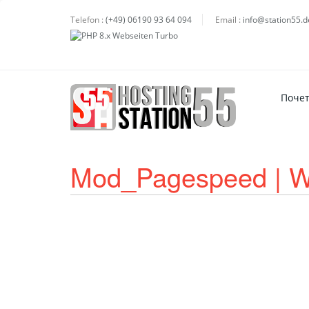
Telefon :
(+49) 06190 93 64 094
Email :
info@station55.d
Поче
Mod_Pagespeed | W