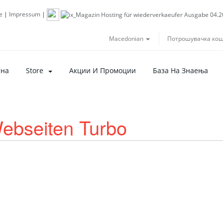
e
|
Impressum
|
Macedonian
Потрошувачка ко
тна
Store
Акции И Промоции
База На Знаења
ebseiten Turbo