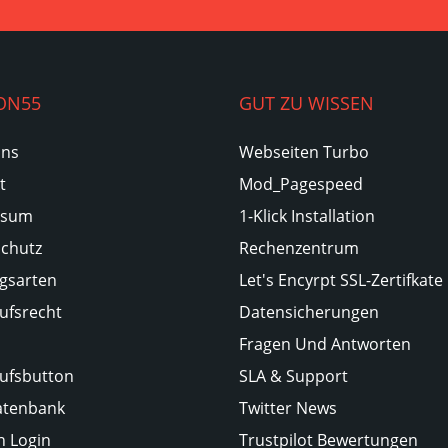
ON55
GUT ZU WISSEN
Uns
Webseiten Turbo
t
Mod_Pagespeed
ssum
1-Klick Installation
chutz
Rechenzentrum
gsarten
Let's Encyrpt SSL-Zertifkate
ufsrecht
Datensicherungen
Fragen Und Antworten
ufsbutton
SLA & Support
atenbank
Twitter News
 Login
Trustpilot Bewertungen