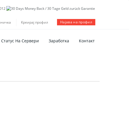
Најава на профил
шничка
Креирај профил
Статус На Сервери
Заработка
Контакт