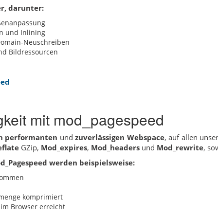
r, darunter:
ößenanpassung
on und Inlining
 Domain-Neuschreiben
und Bildressourcen
eed
gkeit mit mod_pagespeed
h performanten
und
zuverlässigen Webspace
, auf allen uns
flate
GZip,
Mod_expires
,
Mod_headers
und
Mod_rewrite
, so
od_Pagespeed werden beispielsweise:
enommen
nmenge komprimiert
im Browser erreicht