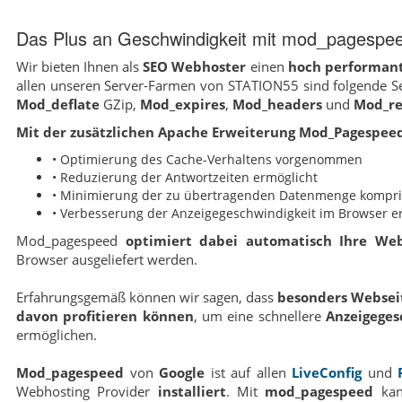
Das Plus an Geschwindigkeit mit mod_pagespe
Wir bieten Ihnen als
SEO Webhoster
einen
hoch performan
allen unseren Server-Farmen von STATION55 sind folgende Se
Mod_deflate
GZip,
Mod_expires
,
Mod_headers
und
Mod_re
Mit der zusätzlichen Apache Erweiterung Mod_Pagespeed
• Optimierung des Cache-Verhaltens vorgenommen
• Reduzierung der Antwortzeiten ermöglicht
• Minimierung der zu übertragenden Datenmenge kompri
• Verbesserung der Anzeigegeschwindigkeit im Browser er
Mod_pagespeed
optimiert dabei automatisch Ihre Web
Browser ausgeliefert werden.
Erfahrungsgemäß können wir sagen, dass
besonders Webseit
davon profitieren können
, um eine schnellere
Anzeigeges
ermöglichen.
Mod_pagespeed
von
Google
ist auf allen
LiveConfig
und
Webhosting Provider
installiert
. Mit
mod_pagespeed
kan