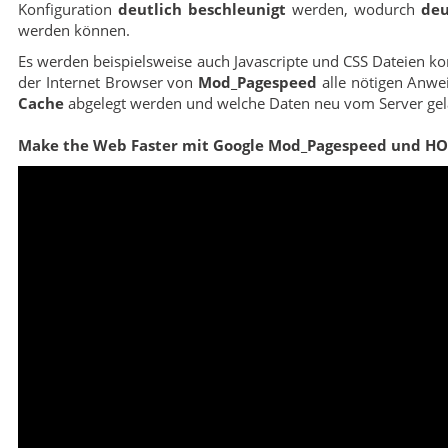
Konfiguration
deutlich beschleunigt
werden, wodurch
deu
werden können.
Es werden beispielsweise auch Javascripte und CSS Dateien ko
der Internet Browser von
Mod_Pagespeed
alle nötigen Anwe
Cache
abgelegt werden und welche Daten neu vom Server ge
Make the Web Faster mit Google Mod_Pagespeed und H