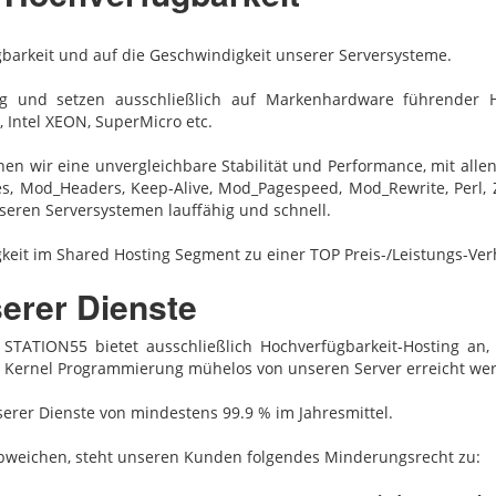
fügbarkeit und auf die Geschwindigkeit unserer Serversysteme.
 und setzen ausschließlich auf Markenhardware führender H
 Intel XEON, SuperMicro etc.
n wir eine unvergleichbare Stabilität und Performance, mit alle
es, Mod_Headers, Keep-Alive, Mod_Pagespeed, Mod_Rewrite, Perl
ren Serversystemen lauffähig und schnell.
it im Shared Hosting Segment zu einer TOP Preis-/Leistungs-Verh
erer Dienste
STATION55 bietet ausschließlich Hochverfügbarkeit-Hosting‎ a
Kernel Programmierung mühelos von unseren Server erreicht we
serer Dienste von mindestens 99.9 % im Jahresmittel.
 abweichen, steht unseren Kunden folgendes Minderungsrecht zu: