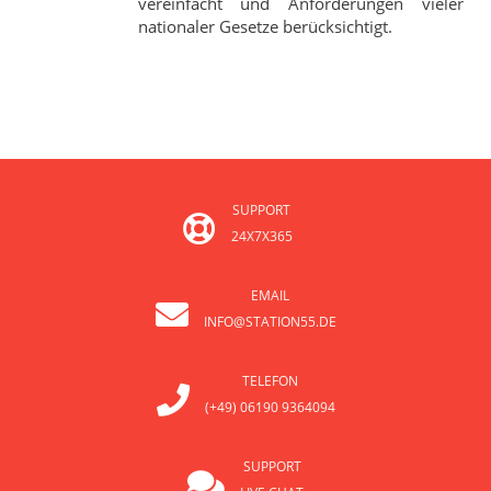
vereinfacht und Anforderungen vieler
nationaler Gesetze berücksichtigt.
SUPPORT
24X7X365
EMAIL
INFO@STATION55.DE
TELEFON
(+49) 06190 9364094
SUPPORT