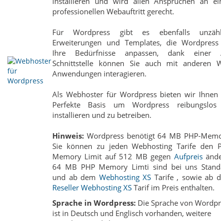
installieren und wird allen Ansprüchen an ei
professionellen Webauftritt gerecht.
Für Wordpress gibt es ebenfalls unzähl
Erweiterungen und Templates, die Wordpress
Ihre Bedürfnisse anpassen, dank einer 
Schnittstelle können Sie auch mit anderen 
Anwendungen interagieren.
Als Webhoster für Wordpress bieten wir Ihnen 
Perfekte Basis um Wordpress reibungslos
installieren und zu betreiben.
Hinweis:
Wordpress benötigt 64 MB PHP-Memo
Sie können zu jeden Webhosting Tarife den 
Memory Limit auf 512 MB gegen
Aufpreis
ände
64 MB PHP Memory Limti sind bei uns Stand
und ab dem
Webhosting XS
Tarife , sowie ab 
Reseller Webhosting XS
Tarif im Preis enthalten.
Sprache in Wordpress:
Die Sprache von Wordpr
ist in Deutsch und Englisch vorhanden, weitere