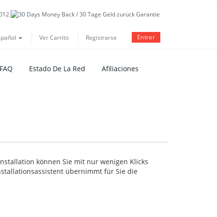
Entrar
spañol
Ver Carrito
Registrarse
 FAQ
Estado De La Red
Afiliaciones
stallation können Sie mit nur wenigen Klicks
tallationsassistent übernimmt für Sie die