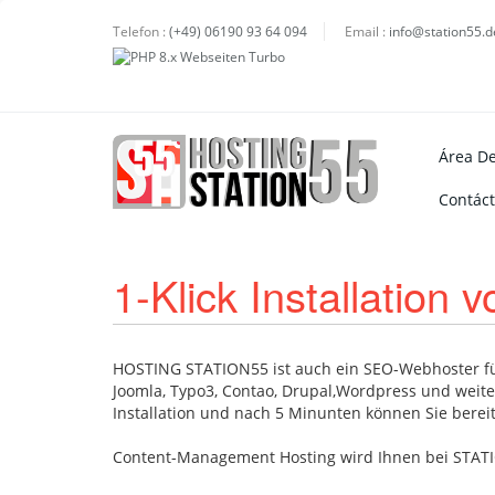
Telefon :
(+49) 06190 93 64 094
Email :
info@station55.d
Área De
Contác
1-Klick Installatio
HOSTING STATION55 ist auch ein SEO-Webhoster für 
Joomla, Typo3, Contao, Drupal,Wordpress und weite
Installation und nach 5 Minunten können Sie bere
Content-Management Hosting wird Ihnen bei STAT