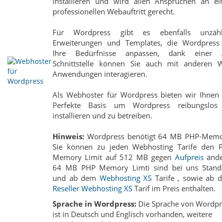
installieren und wird allen Ansprüchen an ei
professionellen Webauftritt gerecht.
Für Wordpress gibt es ebenfalls unzähl
Erweiterungen und Templates, die Wordpress
Ihre Bedürfnisse anpassen, dank einer 
Schnittstelle können Sie auch mit anderen 
Anwendungen interagieren.
Als Webhoster für Wordpress bieten wir Ihnen 
Perfekte Basis um Wordpress reibungslos
installieren und zu betreiben.
Hinweis:
Wordpress benötigt 64 MB PHP-Memo
Sie können zu jeden Webhosting Tarife den 
Memory Limit auf 512 MB gegen
Aufpreis
ände
64 MB PHP Memory Limti sind bei uns Stand
und ab dem
Webhosting XS
Tarife , sowie ab 
Reseller Webhosting XS
Tarif im Preis enthalten.
Sprache in Wordpress:
Die Sprache von Wordpr
ist in Deutsch und Englisch vorhanden, weitere