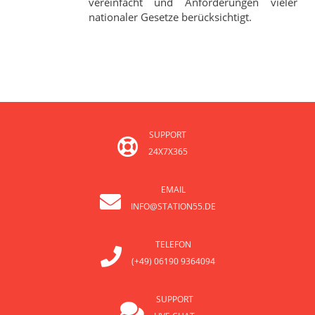
vereinfacht und Anforderungen vieler
nationaler Gesetze berücksichtigt.
SUPPORT
24X7X365
EMAIL
INFO@STATION55.DE
TELEFON
(+49) 06190 9364094
SUPPORT