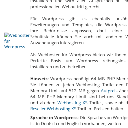
installieren und wird allen Ansprüchen an ei
professionellen Webauftritt gerecht.
Für Wordpress gibt es ebenfalls unzähl
Erweiterungen und Templates, die Wordpress
Ihre Bedürfnisse anpassen, dank einer 
Schnittstelle können Sie auch mit anderen 
Anwendungen interagieren.
Als Webhoster für Wordpress bieten wir Ihnen 
Perfekte Basis um Wordpress reibungslos
installieren und zu betreiben.
Hinweis:
Wordpress benötigt 64 MB PHP-Memo
Sie können zu jeden Webhosting Tarife den 
Memory Limit auf 512 MB gegen
Aufpreis
ände
64 MB PHP Memory Limti sind bei uns Stand
und ab dem
Webhosting XS
Tarife , sowie ab 
Reseller Webhosting XS
Tarif im Preis enthalten.
Sprache in Wordpress:
Die Sprache von Wordpr
ist in Deutsch und Englisch vorhanden, weitere