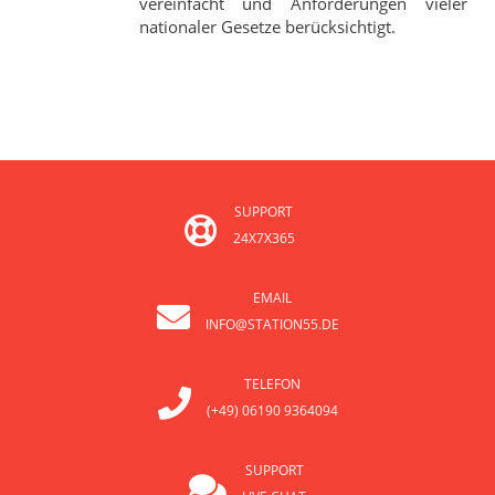
vereinfacht und Anforderungen vieler
nationaler Gesetze berücksichtigt.
SUPPORT
24X7X365
EMAIL
INFO@STATION55.DE
TELEFON
(+49) 06190 9364094
SUPPORT