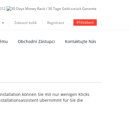
Přihlášení
a
Zobrazit košík
Registrace
tému
Obchodní Zástupci
Kontaktujte Nás
stallation können Sie mit nur wenigen Klicks
tallationsassistent übernimmt für Sie die