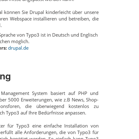
l können Sie Drupal kinderleicht über unsere
 Ihren Webspace installieren und betreiben, die
.
prache von Typo3 ist in Deutsch und Englisch
chen möglich.
rs:
drupal.de
ing
t Management System basiert auf PHP und
ber 5000 Erweiterungen, wie z.B News, Shop-
onsforen, die überwiegend kostenlos zu
sich Typo3 auf Ihre Bedürfnisse anpassen.
er für Typo3 eine einfache Installation von
rfüllt alle Anforderungen, die von Typo3 für
rieb benötigt werden. So einfach kann Typo3