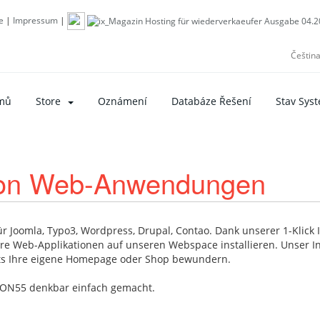
e
|
Impressum
|
Češtin
mů
Store
Oznámení
Databáze Řešení
Stav Sys
n von Web-Anwendungen
Joomla, Typo3, Wordpress, Drupal, Contao. Dank unserer 1-Klick In
re Web-Applikationen auf unseren Webspace installieren. Unser Ins
its Ihre eigene Homepage oder Shop bewundern.
ION55 denkbar einfach gemacht.