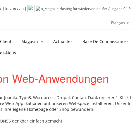
e
|
Impressum
|
Français
Client
Magasin
Actualités
Base De Connaissances
tez-Nous
n von Web-Anwendungen
Joomla, Typo3, Wordpress, Drupal, Contao. Dank unserer 1-Klick In
re Web-Applikationen auf unseren Webspace installieren. Unser Ins
its Ihre eigene Homepage oder Shop bewundern.
ION55 denkbar einfach gemacht.