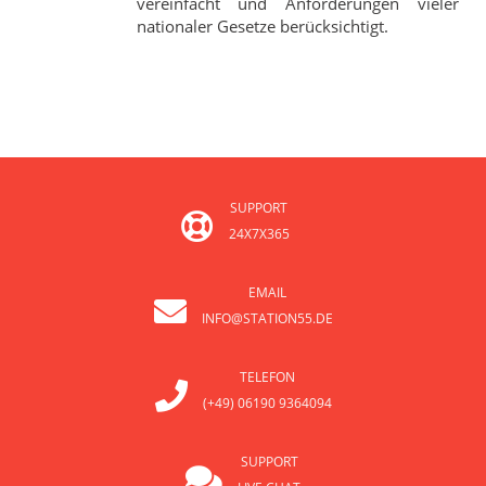
vereinfacht und Anforderungen vieler
nationaler Gesetze berücksichtigt.
SUPPORT
24X7X365
EMAIL
INFO@STATION55.DE
TELEFON
(+49) 06190 9364094
SUPPORT