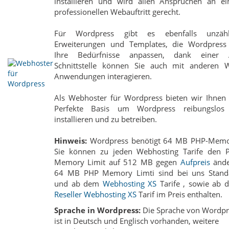
installieren und wird allen Ansprüchen an ei
professionellen Webauftritt gerecht.
Für Wordpress gibt es ebenfalls unzähl
Erweiterungen und Templates, die Wordpress
Ihre Bedürfnisse anpassen, dank einer 
Schnittstelle können Sie auch mit anderen 
Anwendungen interagieren.
Als Webhoster für Wordpress bieten wir Ihnen 
Perfekte Basis um Wordpress reibungslos
installieren und zu betreiben.
Hinweis:
Wordpress benötigt 64 MB PHP-Memo
Sie können zu jeden Webhosting Tarife den 
Memory Limit auf 512 MB gegen
Aufpreis
ände
64 MB PHP Memory Limti sind bei uns Stand
und ab dem
Webhosting XS
Tarife , sowie ab 
Reseller Webhosting XS
Tarif im Preis enthalten.
Sprache in Wordpress:
Die Sprache von Wordpr
ist in Deutsch und Englisch vorhanden, weitere