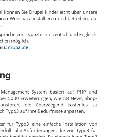
l können Sie Drupal kinderleicht über unsere
 Ihren Webspace installieren und betreiben, die
.
prache von Typo3 ist in Deutsch und Englisch
chen möglich.
rs:
drupal.de
ing
t Management System basiert auf PHP und
ber 5000 Erweiterungen, wie z.B News, Shop-
onsforen, die überwiegend kostenlos zu
sich Typo3 auf Ihre Bedürfnisse anpassen.
er für Typo3 eine einfache Installation von
rfüllt alle Anforderungen, die von Typo3 für
rieb benötigt werden. So einfach kann Typo3