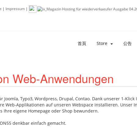
e
|
Impressum
|
首頁
Store
公告
n von Web-Anwendungen
Joomla, Typo3, Wordpress, Drupal, Contao. Dank unserer 1-Klick In
re Web-Applikationen auf unseren Webspace installieren. Unser Ins
its Ihre eigene Homepage oder Shop bewundern.
ION55 denkbar einfach gemacht.