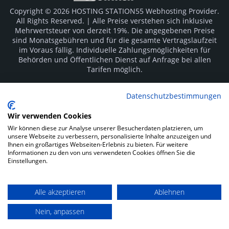
Copyright © 2026 HOSTING STATION55 Webhosting Provider.
All Rights Reserved. | Alle Preise verstehen sich inklusive
Mehrwertsteuer von derzeit 19%. Die angegebenen Preise
sind Monatsgebühren und für die gesamte Vertragslaufzeit
im Voraus fällig. Individuelle Zahlungsmöglichkeiten für
Behörden und Öffentlichen Dienst auf Anfrage bei allen
Tarifen möglich.
Logos und Markenzeichen sind Eigentum der jeweiligen
Datenschutzbestimmungen
Hersteller. Irrtümer vorbehalten.
Wir verwenden Cookies
SOCIAL MEDIA
Wir können diese zur Analyse unserer Besucherdaten platzieren, um
unsere Webseite zu verbessern, personalisierte Inhalte anzuzeigen und
Ihnen ein großartiges Webseiten-Erlebnis zu bieten. Für weitere
Informationen zu den von uns verwendeten Cookies öffnen Sie die
Einstellungen.
Alle akzeptieren
Ablehnen
Impressum
Datenschutz
Kunden Login
Nein, anpassen
Zahlungsarten: Rechnung, Vorkasse, Sofortüberweisung und