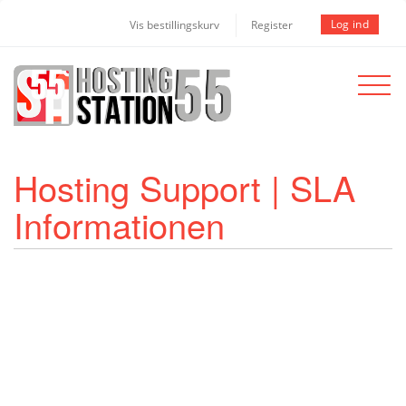
Log ind
Vis bestillingskurv
Register
Toggle
navigat
Hosting Support | SLA
Informationen