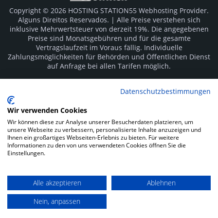
Copyright © 2026 HOSTING STATION55 Webhosting Provider.
Alguns Direitos Reservados. | Alle Preise verstehen sich
inklusive Mehrwertsteuer von derzeit 19%. Die angegebenen
Preise sind Monatsgebühren und für die gesamte
Vertragslaufzeit im Voraus fällig. Individuelle
Zahlungsmöglichkeiten für Behörden und Öffentlichen Dienst
auf Anfrage bei allen Tarifen möglich.
Logos und Markenzeichen sind Eigentum der jeweiligen
Datenschutzbestimmungen
Hersteller. Irrtümer vorbehalten.
Wir verwenden Cookies
SOCIAL MEDIA
Wir können diese zur Analyse unserer Besucherdaten platzieren, um
unsere Webseite zu verbessern, personalisierte Inhalte anzuzeigen und
Ihnen ein großartiges Webseiten-Erlebnis zu bieten. Für weitere
Informationen zu den von uns verwendeten Cookies öffnen Sie die
Einstellungen.
Alle akzeptieren
Ablehnen
Impressum
Datenschutz
Kunden Login
Nein, anpassen
Zahlungsarten: Rechnung, Vorkasse, Sofortüberweisung und