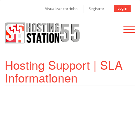
Login
Visualizar carrinho
Registrar
Toggle
navigat
Hosting Support | SLA
Informationen