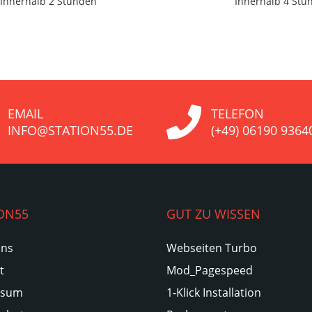
Innerhalb 2 Stunden
Innerhalb 4 Stu
EMAIL
TELEFON
INFO@STATION55.DE
(+49) 06190 9364
ON55
GUT ZU WISSEN
Uns
Webseiten Turbo
t
Mod_Pagespeed
ssum
1-Klick Installation