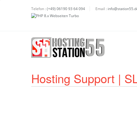
Telefon :
(+49) 06190 93 64 094
Email :
info@station55.d
Hosting Support | S