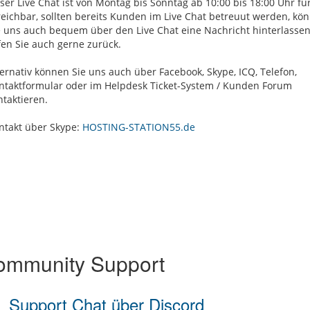
ser Live Chat ist von Montag bis Sonntag ab 10:00 bis 18:00 Uhr für
reichbar, sollten bereits Kunden im Live Chat betreuut werden, kö
e uns auch bequem über den Live Chat eine Nachricht hinterlassen
fen Sie auch gerne zurück.
ternativ können Sie uns auch über Facebook, Skype, ICQ, Telefon,
ntaktformular oder im Helpdesk Ticket-System / Kunden Forum
ntaktieren.
ntakt über Skype:
HOSTING-STATION55.de
mmunity Support
Support Chat über Discord