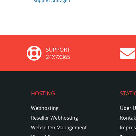
Support Anfragen
SUPPORT
24X7X365
HOSTING
STATI
Webhosting
Über 
Reseller Webhosting
Kontak
Webseiten Management
Impre