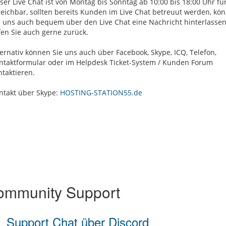
ser Live Chat ist von Montag bis Sonntag ab 10:00 bis 18:00 Uhr für
reichbar, sollten bereits Kunden im Live Chat betreuut werden, kö
e uns auch bequem über den Live Chat eine Nachricht hinterlassen
fen Sie auch gerne zurück.
ternativ können Sie uns auch über Facebook, Skype, ICQ, Telefon,
ntaktformular oder im Helpdesk Ticket-System / Kunden Forum
ntaktieren.
ntakt über Skype:
HOSTING-STATION55.de
mmunity Support
Support Chat über Discord