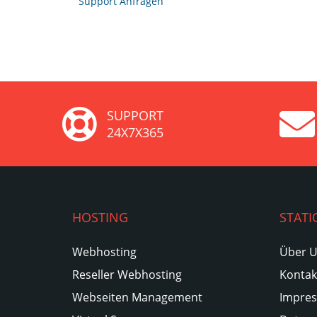
Support Anfragen
SUPPORT
24X7X365
HOSTING
STATI
Webhosting
Über 
Reseller Webhosting
Kontak
Webseiten Management
Impre