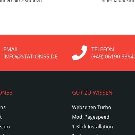
Innerhalb 2 Stunden
Innerhalb 4 Stu
EMAIL
TELEFON
INFO@STATION55.DE
(+49) 06190 9364
ON55
GUT ZU WISSEN
Uns
Webseiten Turbo
t
Mod_Pagespeed
ssum
1-Klick Installation