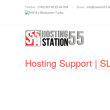
Telefon :
(+49) 06190 93 64 094
Email :
info@station55.d
Hosting Support | S