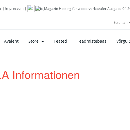
e
|
Impressum
|
Estonian
Avaleht
Store
Teated
Teadmistebaas
Võrgu 
LA Informationen