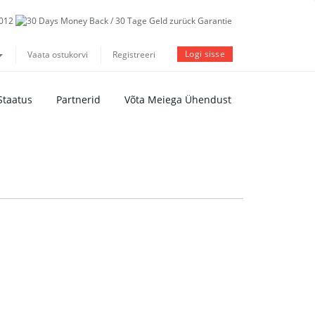
Logi sisse
Vaata ostukorvi
Registreeri
Staatus
Partnerid
Võta Meiega Ühendust