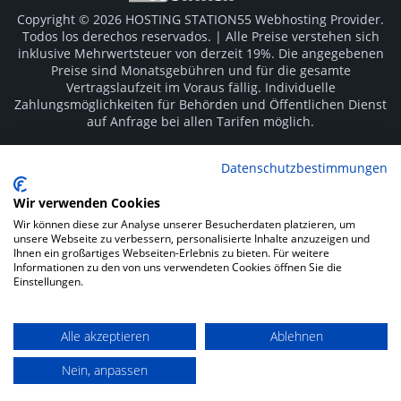
Copyright © 2026 HOSTING STATION55 Webhosting Provider.
Todos los derechos reservados. | Alle Preise verstehen sich
inklusive Mehrwertsteuer von derzeit 19%. Die angegebenen
Preise sind Monatsgebühren und für die gesamte
Vertragslaufzeit im Voraus fällig. Individuelle
Zahlungsmöglichkeiten für Behörden und Öffentlichen Dienst
auf Anfrage bei allen Tarifen möglich.
Logos und Markenzeichen sind Eigentum der jeweiligen
Datenschutzbestimmungen
Hersteller. Irrtümer vorbehalten.
Wir verwenden Cookies
SOCIAL MEDIA
Wir können diese zur Analyse unserer Besucherdaten platzieren, um
unsere Webseite zu verbessern, personalisierte Inhalte anzuzeigen und
Ihnen ein großartiges Webseiten-Erlebnis zu bieten. Für weitere
Informationen zu den von uns verwendeten Cookies öffnen Sie die
Einstellungen.
Alle akzeptieren
Ablehnen
Impressum
Datenschutz
Kunden Login
Nein, anpassen
Zahlungsarten: Rechnung, Vorkasse, Sofortüberweisung und