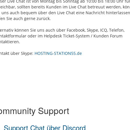
ser Live Chat ist von Montag bis Sonntag ab 10:00 bis 18:00 Uhr für
reichbar, sollten bereits Kunden im Live Chat betreuut werden, kö
e uns auch bequem über den Live Chat eine Nachricht hinterlassen
fen Sie auch gerne zurück.
ternativ können Sie uns auch über Facebook, Skype, ICQ, Telefon,
ntaktformular oder im Helpdesk Ticket-System / Kunden Forum
ntaktieren.
ntakt über Skype:
HOSTING-STATION55.de
mmunity Support
Support Chat über Discord