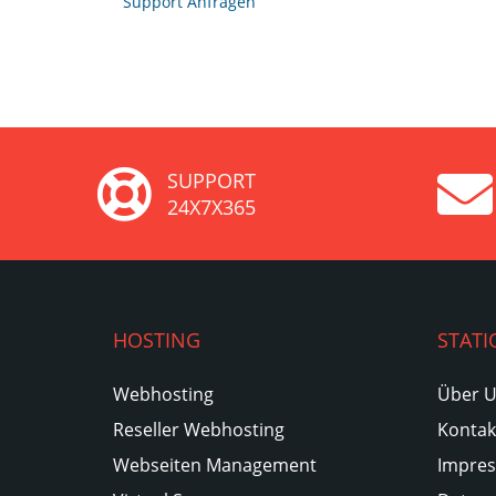
Support Anfragen
SUPPORT
24X7X365
HOSTING
STATI
Webhosting
Über 
Reseller Webhosting
Kontak
Webseiten Management
Impre