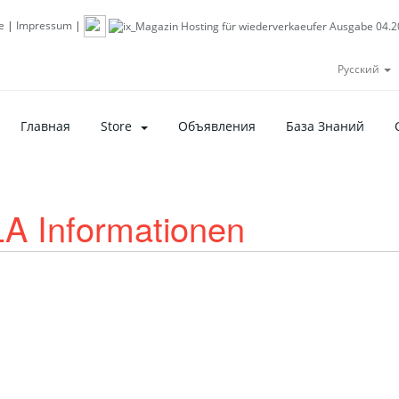
e
|
Impressum
|
Русский
Главная
Store
Объявления
База Знаний
LA Informationen