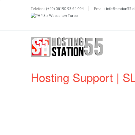
Telefon :
(+49) 06190 93 64 094
Email :
info@station55.d
Hosting Support | S