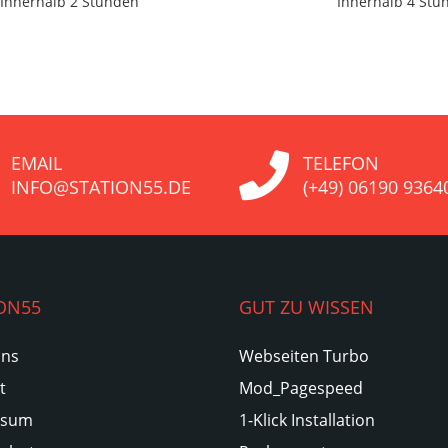
Innerhalb 2 Stunden
Innerhalb 4 Stu
EMAIL
TELEFON
INFO@STATION55.DE
(+49) 06190 9364
ON55
GUT ZU WISSEN
Uns
Webseiten Turbo
t
Mod_Pagespeed
ssum
1-Klick Installation